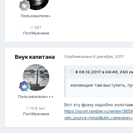
Пользователи+
267
Пол:
Мужчина
Внук капитана
Опубликовано
6 декабря, 2017
В 06.12.2017 в 04:49, Z40 с
желающие там выступить, пу
Пользователи+++
Вот эту фразу надобно золотым
13,8 тыс
https://sport.rambler.ru/winter/38
Пол:
Мужчина
utm_source=head&utm_campaign=