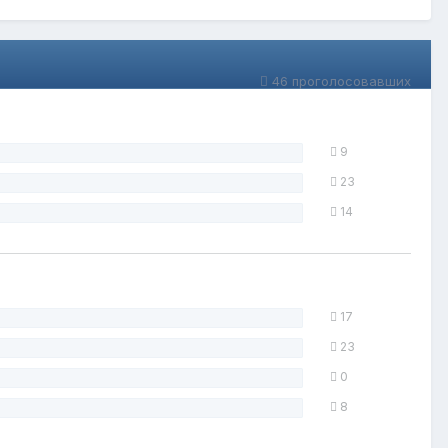
46 проголосовавших
9
23
14
17
23
0
8