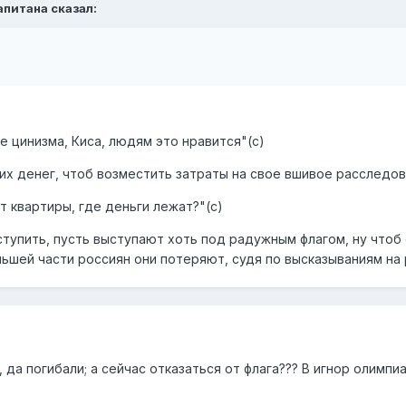
капитана сказал:
 цинизма, Киса, людям это нравится"(с)
их денег, чтоб возместить затраты на свое вшивое расследов
 квартиры, где деньги лежат?"(с)
тупить, пусть выступают хоть под радужным флагом, ну чтоб
льшей части россиян они потеряют, судя по высказываниям на 
 да погибали; а сейчас отказаться от флага??? В игнор олимпиа