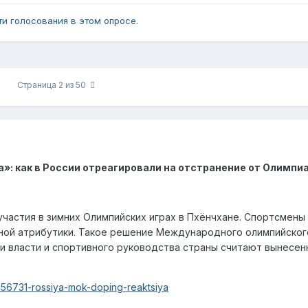
и голосования в этом опросе.
Страница 2 из 50
»: как в России отреагировали на отстранение от Олимпи
участия в зимних Олимпийских играх в Пхёнчхане. Спортсмены
ьной атрибутики. Такое решение Международного олимпийско
 власти и спортивного руководства страны считают вынесенн
le/456731-rossiya-mok-doping-reaktsiya