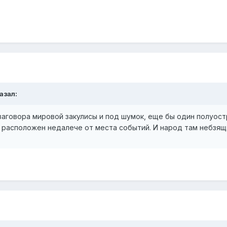
азал:
заговора мировой закулисы и под шумок, еще бы один полуостро
 расположен недалече от места событий. И народ там небзящ