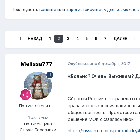
Пожалуйста,
войдите
или
зарегистрируйтесь
для возможност
НАЗАД
1
2
3
4
5
6
7
ДАЛЕЕ
Melissa777
Опубликовано
6 декабря, 2017
«Больно? Очень. Выживем? Да
Сборная России отстранена от 
права использования национал
Пользователи+++
общественность. Представители
45,6 тыс
решение МОК оказалась иной.
Пол:
Женщина
Откуда:
Березники
https://russian.rt.com/sport/artic