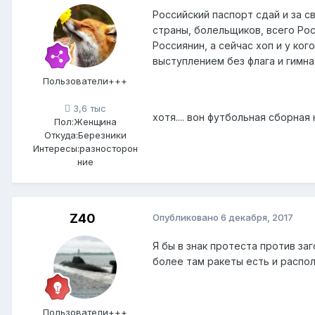
Российский паспорт сдай и за 
страны, болельщиков, всего Рос
Россиянин, а сейчас хоп и у кого
выступлением без флага и гимна
Пользователи+++
3,6 тыс
хотя.... вон футбольная сборная
Пол:
Женщина
Откуда:
Березники
Интересы:
разносторон
ние
Z40
Опубликовано
6 декабря, 2017
Я бы в знак протеста против за
более там ракеты есть и распо
Пользователи+++