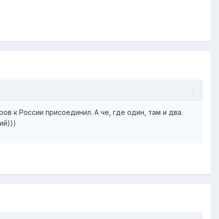
в к России присоединил. А че, где один, там и два.
ий)))