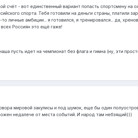
свой счёт - вот единственный вариант попасть спортсмену н
сийского спорта. Тебя готовили на деньги страны, платили за
-то личные амбиции... я готовился, я тренировался... да, хрено
 всех Россиян это ещё гаже!
 наша пусть идет на чемпионат без флага и гимна (ну, эти прос
говора мировой закулисы и под шумок, еще бы один полуостров 
ложен недалече от места событий. И народ там небзящий)))