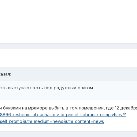
казал:
сть выступают хоть под радужным флагом
и буквами на мраморе выбить в том помещении, где 12 декаб
598866-reshenie-ob-uchastii-v-oi-primet-sobranie-olimpiytsev/?
self_promo&utm_medium=news&utm_content=news