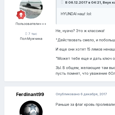
В 06.12.2017 в 04:21, Внук 
HYUNDAI наш! :lol:
Пользователи+++
Не, нуачо? Это ж классика!
7 тыс
Пол:
Мужчина
"Действовать смело, и побольше
И еще они хотят 15 лямов ненаш
"Может тебе еще и дать ключ от
ЗЫ. В общем, желающие там выс
пусть помнят, что уважение бО
Ferdinant99
Опубликовано
6 декабря, 2017
Раньше за флаг кровь проливали,