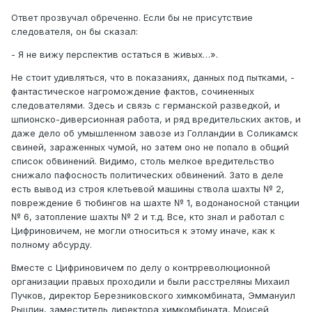
Ответ прозвучал обреченно. Если бы не присутствие
следователя, он бы сказал:
- Я не вижу перспектив остаться в живых…».
Не стоит удивляться, что в показаниях, данных под пытками, -
фантастическое нагромождение фактов, сочиненных
следователями. Здесь и связь с германской разведкой, и
шпионско-диверсионная работа, и ряд вредительских актов, и
даже дело об умышленном завозе из Голландии в Соликамск
свиней, зараженных чумой, но затем оно не попало в общий
список обвинений. Видимо, столь мелкое вредительство
снижало пафосность политических обвинений. Зато в деле
есть вывод из строя клетьевой машины ствола шахты № 2,
повреждение 6 тюбингов на шахте № 1, водонаносной станции
№ 6, затопление шахты № 2 и т.д. Все, кто знал и работал с
Цифриновичем, не могли относиться к этому иначе, как к
полному абсурду.
Вместе с Цифриновичем по делу о контрреволюционной
организации правых проходили и были расстреляны Михаил
Пучков, директор Березниковского химкомбината, Эммануил
Рыцлин, заместитель директора химкомбината, Моисей