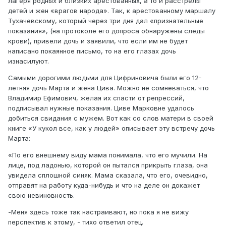
лагеря родных и близких арестованных, а то и расстрелы
детей и жен «врагов народа». Так, к арестованному маршалу
Тухачевскому, который через три дня дал «признательные
показания», (на протоколе его допроса обнаружены следы
крови), привели дочь и заявили, что если им не будет
написано покаянное письмо, то на его глазах дочь
изнасилуют.
Самыми дорогими людьми для Цифриновича были его 12-
летняя дочь Марта и жена Цива. Можно не сомневаться, что
Владимир Ефимович, желая их спасти от репрессий,
подписывал нужные показания. Циве Марковне удалось
добиться свидания с мужем. Вот как со слов матери в своей
книге «У кукол все, как у людей» описывает эту встречу дочь
Марта:
«По его внешнему виду мама понимала, что его мучили. На
лице, под ладонью, которой он пытался прикрыть глаза, она
увидела сплошной синяк. Мама сказала, что его, очевидно,
отправят на работу куда-нибудь и что на деле он докажет
свою невиновность.
-Меня здесь тоже так настраивают, но пока я не вижу
перспектив к этому, - тихо ответил отец.