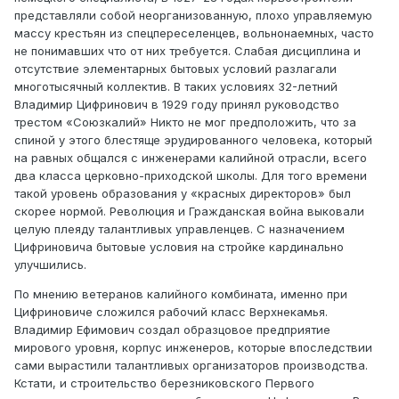
представляли собой неорганизованную, плохо управляемую
массу крестьян из спецпереселенцев, вольнонаемных, часто
не понимавших что от них требуется. Слабая дисциплина и
отсутствие элементарных бытовых условий разлагали
многотысячный коллектив. В таких условиях 32-летний
Владимир Цифринович в 1929 году принял руководство
трестом «Союзкалий» Никто не мог предположить, что за
спиной у этого блестяще эрудированного человека, который
на равных общался с инженерами калийной отрасли, всего
два класса церковно-приходской школы. Для того времени
такой уровень образования у «красных директоров» был
скорее нормой. Революция и Гражданская война выковали
целую плеяду талантливых управленцев. С назначением
Цифриновича бытовые условия на стройке кардинально
улучшились.
По мнению ветеранов калийного комбината, именно при
Цифриновиче сложился рабочий класс Верхнекамья.
Владимир Ефимович создал образцовое предприятие
мирового уровня, корпус инженеров, которые впоследствии
сами вырастили талантливых организаторов производства.
Кстати, и строительство березниковского Первого