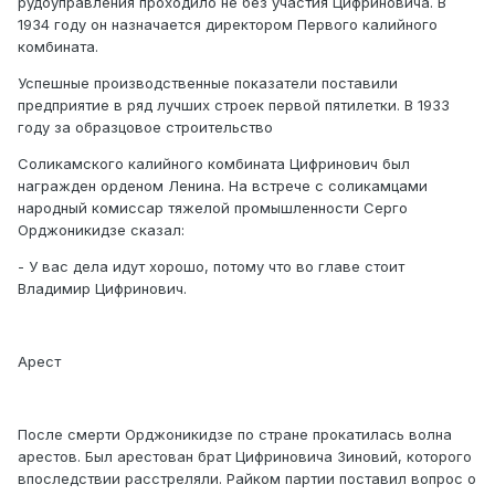
рудоуправления проходило не без участия Цифриновича. В
1934 году он назначается директором Первого калийного
комбината.
Успешные производственные показатели поставили
предприятие в ряд лучших строек первой пятилетки. В 1933
году за образцовое строительство
Соликамского калийного комбината Цифринович был
награжден орденом Ленина. На встрече с соликамцами
народный комиссар тяжелой промышленности Серго
Орджоникидзе сказал:
- У вас дела идут хорошо, потому что во главе стоит
Владимир Цифринович.
Арест
После смерти Орджоникидзе по стране прокатилась волна
арестов. Был арестован брат Цифриновича Зиновий, которого
впоследствии расстреляли. Райком партии поставил вопрос о