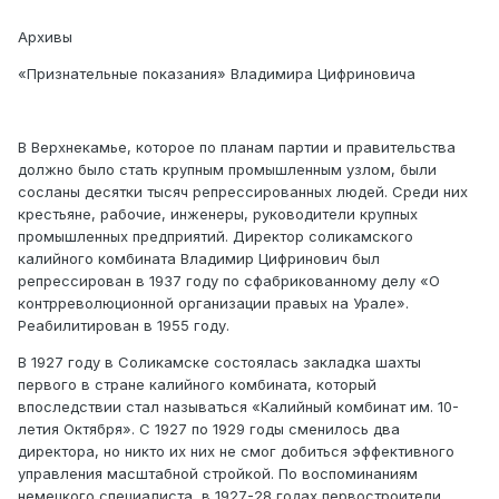
Архивы
«Признательные показания» Владимира Цифриновича
В Верхнекамье, которое по планам партии и правительства
должно было стать крупным промышленным узлом, были
сосланы десятки тысяч репрессированных людей. Среди них
крестьяне, рабочие, инженеры, руководители крупных
промышленных предприятий. Директор соликамского
калийного комбината Владимир Цифринович был
репрессирован в 1937 году по сфабрикованному делу «О
контрреволюционной организации правых на Урале».
Реабилитирован в 1955 году.
В 1927 году в Соликамске состоялась закладка шахты
первого в стране калийного комбината, который
впоследствии стал называться «Калийный комбинат им. 10-
летия Октября». С 1927 по 1929 годы сменилось два
директора, но никто их них не смог добиться эффективного
управления масштабной стройкой. По воспоминаниям
немецкого специалиста, в 1927-28 годах первостроители