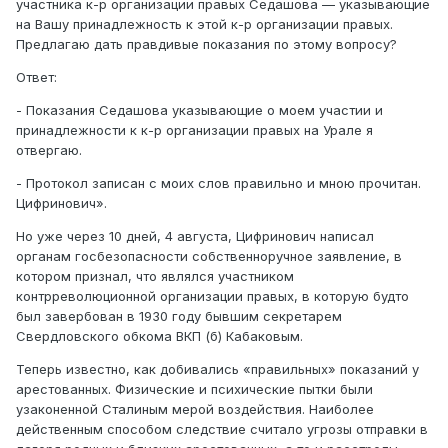
участника к-р организации правых Седашова — указывающие
на Вашу принадлежность к этой к-р организации правых.
Предлагаю дать правдивые показания по этому вопросу?
Ответ:
- Показания Седашова указывающие о моем участии и
принадлежности к к-р организации правых на Урале я
отвергаю.
- Протокол записан с моих слов правильно и мною прочитан.
Цифринович».
Но уже через 10 дней, 4 августа, Цифринович написал
органам госбезопасности собственноручное заявление, в
котором признал, что являлся участником
контрреволюционной организации правых, в которую будто
был завербован в 1930 году бывшим секретарем
Свердловского обкома ВКП (б) Кабаковым.
Теперь известно, как добивались «правильных» показаний у
арестованных. Физические и психические пытки были
узаконенной Сталиным мерой воздействия. Наиболее
действенным способом следствие считало угрозы отправки в