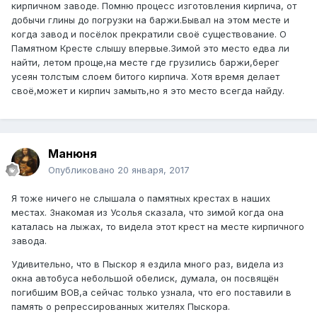
кирпичном заводе. Помню процесс изготовления кирпича, от
добычи глины до погрузки на баржи.Бывал на этом месте и
когда завод и посёлок прекратили своё существование. О
Памятном Кресте слышу впервые.Зимой это место едва ли
найти, летом проще,на месте где грузились баржи,берег
усеян толстым слоем битого кирпича. Хотя время делает
своё,может и кирпич замыть,но я это место всегда найду.
Манюня
Опубликовано
20 января, 2017
Я тоже ничего не слышала о памятных крестах в наших
местах. Знакомая из Усолья сказала, что зимой когда она
каталась на лыжах, то видела этот крест на месте кирпичного
завода.
Удивительно, что в Пыскор я ездила много раз, видела из
окна автобуса небольшой обелиск, думала, он посвящён
погибшим ВОВ,а сейчас только узнала, что его поставили в
память о репрессированных жителях Пыскора.