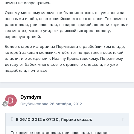
немцы не возращались.
Одному местному мальчёнке было их жалко, он увязался за
пленными и шёл, пока конвойные его не отогнали. Тех немцев
расстеляли, ров закопали, он зарос травой, но если ходишь в
тех местах, можно увидеть длинный взгорок -полосу,
заросшую травой.
Более старые истории из Пермякова о разбойничьем кладе,
который закопал мельник, чтобы тот не достался советской
власти, и о хождении к Иоанну Кронштадскому. По раннему
детсву от бабок много всего странного слышала, но уже
подзабыла, почти всё.
Dymdym
Опубликовано
26 октября, 2012
В 26.10.2012 в 07:30, Лерика сказал:
Тех немцев расстреляли, ров закопали, он зарос