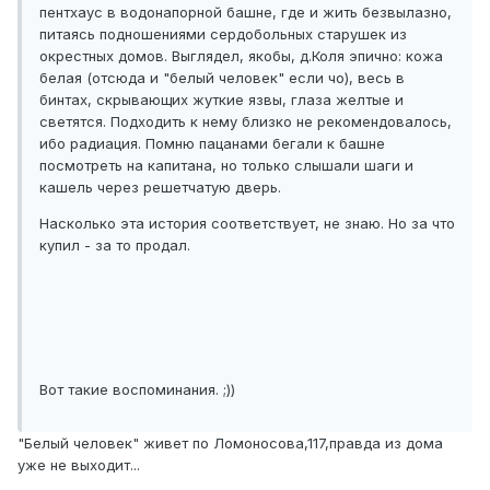
пентхаус в водонапорной башне, где и жить безвылазно,
питаясь подношениями сердобольных старушек из
окрестных домов. Выглядел, якобы, д.Коля эпично: кожа
белая (отсюда и "белый человек" если чо), весь в
бинтах, скрывающих жуткие язвы, глаза желтые и
светятся. Подходить к нему близко не рекомендовалось,
ибо радиация. Помню пацанами бегали к башне
посмотреть на капитана, но только слышали шаги и
кашель через решетчатую дверь.
Насколько эта история соответствует, не знаю. Но за что
купил - за то продал.
Вот такие воспоминания. ;))
"Белый человек" живет по Ломоносова,117,правда из дома
уже не выходит...