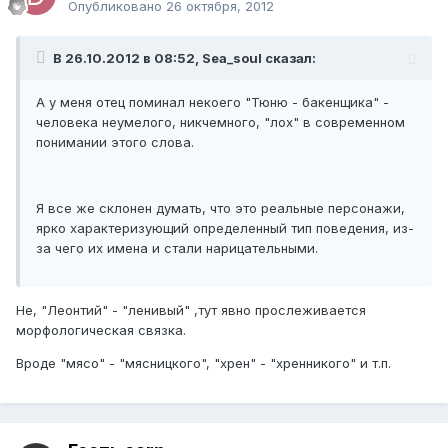
Опубликовано
26 октября, 2012
В 26.10.2012 в 08:52, Sea_soul сказал:
А у меня отец поминал некоего "Тюню - бакенщика" -
человека неумелого, никчемного, "лох" в современном
понимании этого слова.
Я все же склонен думать, что это реальные персонажи,
ярко характеризующий определенный тип поведения, из-
за чего их имена и стали нарицательными.
Не, "Леонтий" - "ленивый" ,тут явно прослеживается
морфологическая связка.
Вроде "мясо" - "мясницкого", "хрен" - "хренникого" и т.п.