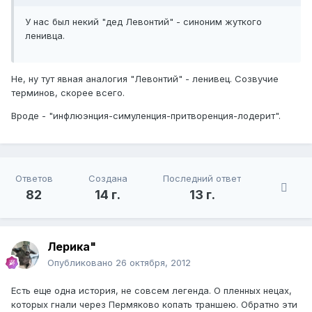
У нас был некий "дед Левонтий" - синоним жуткого
ленивца.
Не, ну тут явная аналогия "Левонтий" - ленивец. Созвучие
терминов, скорее всего.
Вроде - "инфлюэнция-симуленция-притворенция-лодерит".
Ответов
Создана
Последний ответ
82
14 г.
13 г.
Лерика"
Опубликовано
26 октября, 2012
Есть еще одна история, не совсем легенда. О пленных нецах,
которых гнали через Пермяково копать траншею. Обратно эти