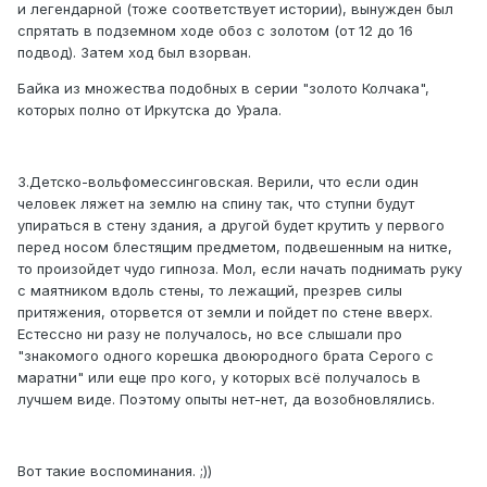
и легендарной (тоже соответствует истории), вынужден был
спрятать в подземном ходе обоз с золотом (от 12 до 16
подвод). Затем ход был взорван.
Байка из множества подобных в серии "золото Колчака",
которых полно от Иркутска до Урала.
3.Детско-вольфомессинговская. Верили, что если один
человек ляжет на землю на спину так, что ступни будут
упираться в стену здания, а другой будет крутить у первого
перед носом блестящим предметом, подвешенным на нитке,
то произойдет чудо гипноза. Мол, если начать поднимать руку
с маятником вдоль стены, то лежащий, презрев силы
притяжения, оторвется от земли и пойдет по стене вверх.
Естессно ни разу не получалось, но все слышали про
"знакомого одного корешка двоюродного брата Серого с
маратни" или еще про кого, у которых всё получалось в
лучшем виде. Поэтому опыты нет-нет, да возобновлялись.
Вот такие воспоминания. ;))