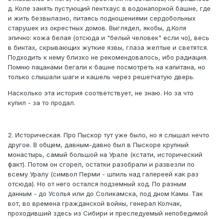
д. Коле занять пустующий пентхаус в водонапорной башне, где
и жить безвылазно, питаясь подношениями сердобольных
старушек из окрестных домов. Выглядел, якобы, д.Коля
эпично: кожа белая (отсюда и "белый человек" если чо), весь
в бинтах, скрывающих жуткие язвы, глаза желтые и светятся.
Подходить к нему близко не рекомендовалось, ибо радиация.
Помню пацанами бегали к башне посмотреть на капитана, но
только слышали шаги и кашель через решетчатую дверь.
Насколько эта история соответствует, не знаю. Но за что
купил - за то продал.
2. Историческая. Про Пыскор тут уже было, но я слышал нечто
другое. В общем, давным-давно был в Пыскоре крупный
монастырь, самый большой на Урале (кстати, исторический
факт). Потом он сгорел, остатки разобрали и развезли по
всему Уралу (символ Перми - шпиль над галереей как раз
отсюда). Но от него остался подземный ход. По разным
данным - до Усолья или до Соликамска, под дном Камы. Так
вот, во времена гражданской войны, генерал Колчак,
проходивший здесь из Сибири и преследуемый непобедимой