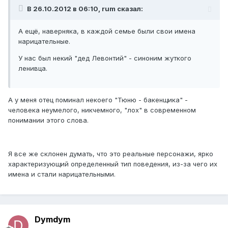
В 26.10.2012 в 06:10, rum сказал:
А ещё, наверняка, в каждой семье были свои имена
нарицательные.
У нас был некий "дед Левонтий" - синоним жуткого
ленивца.
А у меня отец поминал некоего "Тюню - бакенщика" -
человека неумелого, никчемного, "лох" в современном
понимании этого слова.
Я все же склонен думать, что это реальные персонажи, ярко
характеризующий определенный тип поведения, из-за чего их
имена и стали нарицательными.
Dymdym