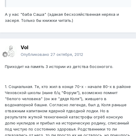
А у нас "баба Саша" (эдакая бесхозяйственная неряха и
засеря. Только бы книжки читать.)
Vol
Опубликовано
27 октября, 2012
Приходит на память 3 истории из детства босоногого.
1. Социальная. Те, кто жил в конце 70-х - начале 80-х в районе
Чеховской школы (ныне б/ц "Форум"), возможно помнит
"белого человека" (он же "дядя Коля"), жившего в
водонапорной башне. Согласно легенде, был д. Коля раньше
отважным капитаном ядерной пдводной лодки. Но в
результате жуткой техногенной катастрофы огрёб конскую
долю нуклидов и прибыл на историческую родину, списанный
под чистую по состоянию здоровья. Родственники то ли
отказались от него, то ли просто их не осталось, но пришлось