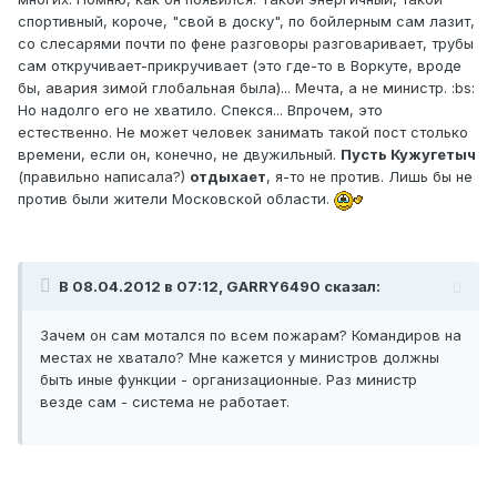
спортивный, короче, "свой в доску", по бойлерным сам лазит,
со слесарями почти по фене разговоры разговаривает, трубы
сам откручивает-прикручивает (это где-то в Воркуте, вроде
бы, авария зимой глобальная была)... Мечта, а не министр. :bs:
Но надолго его не хватило. Спекся... Впрочем, это
естественно. Не может человек занимать такой пост столько
времени, если он, конечно, не двужильный.
Пусть Кужугетыч
(правильно написала?)
отдыхает
, я-то не против. Лишь бы не
против были жители Московской области.
В 08.04.2012 в 07:12, GARRY6490 сказал:
Зачем он сам мотался по всем пожарам? Командиров на
местах не хватало? Мне кажется у министров должны
быть иные функции - организационные. Раз министр
везде сам - система не работает.