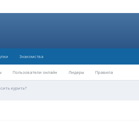
упки
Знакомства
ы
Пользователи онлайн
Лидеры
Правила
осить курить?