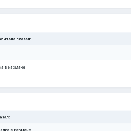
апитана
сказал:
ка в кармане
азал:
алка в кармане