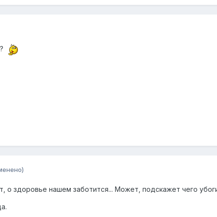
ь?
менено)
ит, о здоровье нашем заботится... Может, подскажет чего убо
а.