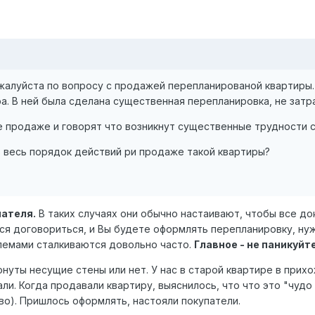
жалуйста по вопросу с продажей перепланированой квартиры.
ра. В ней была сделана существенная перепланировка, не зат
е продаже и говорят что возникнут существенные трудности с
 весь порядок действий ри продаже такой квартиры?
пателя.
В таких случаях они обычно настаивают, чтобы все до
ся договориться, и Вы будете оформлять перепланировку, нуж
блемами сталкиваются довольно часто.
Главное - не паникуйт
ронуты несущие стены или нет. У нас в старой квартире в прих
рали. Когда продавали квартиру, выяснилось, что что это "чуд
во). Пришлось оформлять, настояли покупатели.