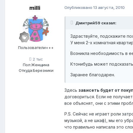
milli
Опубликовано
13 августа, 2010
Дмитрий59 сказал:
Здраствуйте, подскажите по
У меня 2-х комнатная кварти
Пользователи+++
Возникла необходимость в е
2 тыс
Ктонибудь может подсказать
Пол:
Женщина
Откуда:
Березники
Заранее благодарен.
Здесь
зависеть будет от поку
договориться. Если не получает
все объяснят, они с этими про
P.S. Сейчас не играет роли зат
музыкой, а не шкаф), мы его уб
что правильно написала это сло