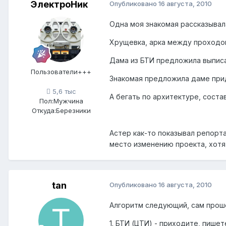
ЭлектроНик
Опубликовано
16 августа, 2010
Одна моя знакомая рассказывала
Хрущевка, арка между проходом
Дама из БТИ предложила выписа
Пользователи+++
Знакомая предложила даме придт
5,6 тыс
А бегать по архитектуре, соста
Пол:
Мужчина
Откуда:
Березники
Астер как-то показывал репорт
место изменению проекта, хотя 
tan
Опубликовано
16 августа, 2010
Алгоритм следующий, сам проше
1. БТИ (ЦТИ) - приходите, пише