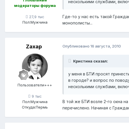
несколькими службами, включ
модераторы форума
Где-то у нас есть такой Гражда
27,9 тыс
Пол:
Мужчина
монополисты...
Zaxap
Опубликовано
16 августа, 2010
Кристина сказал:
у меня в БТИ просят принест
в городе? и вопрос по пово
Пользователи+++
несколькими службами, включ
9 тыс
В той же БТИ возле 2-го окна н
Пол:
Мужчина
Откуда:
Пермь
перечислено. Начиная с Граждан