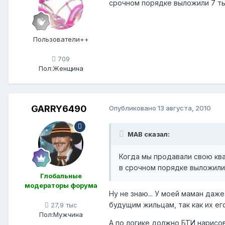
срочном порядке выложили 7 тыщ
Пользователи++
709
Пол:
Женщина
GARRY6490
Опубликовано
13 августа, 2010
МАВ сказал:
Когда мы продавали свою ква
в срочном порядке выложили 
Глобальные
модераторы форума
Ну не знаю... У моей маман даж
будущим жильцам, так как их ег
27,9 тыс
Пол:
Мужчина
А по логике должно БТИ нарисов