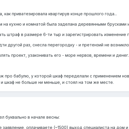
, как приватезировала квартирув конце прошлого года...
 на кухню и комнатой была заделана деревянными брусками и
ть штраф в размере 6-ти тыр и зарегистрировать изменение п
и другой раз, снесла перегородку - и претензий не возникло
влять проект, узаконивать его - море нервов, времени и денег.
аж про бабулю, у которой шкаф переделали с применением но
и шкаф не больше ни меньше, и стоял на том же месте.
л буквально в начале весны:
те заявление, оплачиваете (~1500) выход специалиста на дом и