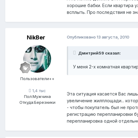
хорошие бабки. Если квартира 
всплыть. Про последствия не зна
NikBer
Опубликовано
13 августа, 2010
Дмитрий59 сказал:
У меня 2-х комнатная кварти
Пользователи++
1,4 тыс
Эта ситуация касается Вас лиш
Пол:
Мужчина
увеличение жилплощади... котор
Откуда:
Березники
- чтобы покупатель был не про
регистрацию перепланировки буд
перепланировка одной отдельно