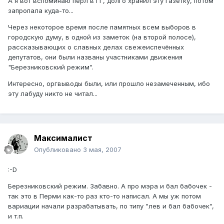
А я вот вспоминаю перл в ГГ, долго хранил эту газетку, потом
запропала куда-то...
Через некоторое время после памятных всем выборов в
городскую думу, в одной из заметок (на второй полосе),
рассказывающих о славных делах свежеиспечённых
депутатов, они были названы участниками движения
"Березниковский режим".
Интересно, оргвыводы были, или прошло незамеченным, ибо
эту лабуду никто не читал...
Максималист
Опубликовано
3 мая, 2007
:-D
Березниковский режим. Забавно. А про мэра и бал бабочек -
так это в Перми как-то раз кто-то написал. А мы уж потом
вариации начали разрабатывать, по типу "лев и бал бабочек",
и т.п.