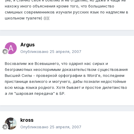
(не, я слично себя н обеляю и не отделяю, но даже я чаще не
нахожу иного объяснения кроме того, что большинство
смишных современников изучали русских язык по надписям в
школьном туалете) ((((
Argus
Опубликовано
25 апреля, 2007
Восхвалим же Всевышнего, что одарил нас сирых и
безграмотных неоспоримым доказательством существования
Высшей Силы - проверкой орфографии в Word'е, последнем
пристанище великого и могучего, дабы познали недостойные
всю мощь языка родного. Хотя бывает и простое дилетанство
а ля "шаровая передача" в БР.
kross
Опубликовано
25 апреля, 2007