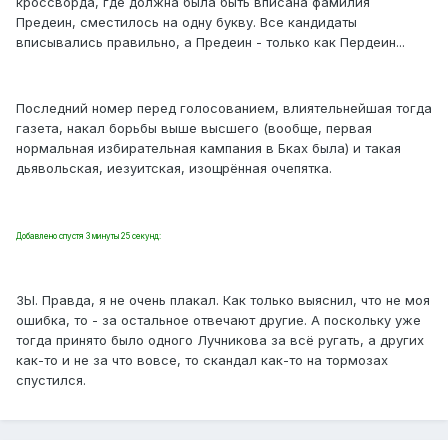
кроссворда, где должна была быть вписана фамилия
Предеин, сместилось на одну букву. Все кандидаты
вписывались правильно, а Предеин - только как Пердеин...
Последний номер перед голосованием, влиятельнейшая тогда
газета, накал борьбы выше высшего (вообще, первая
нормальная избирательная кампания в Бках была) и такая
дьявольская, иезуитская, изощрённая очепятка.
Добавлено спустя 3 минуты 25 секунд:
ЗЫ. Правда, я не очень плакал. Как только выяснил, что не моя
ошибка, то - за остальное отвечают другие. А поскольку уже
тогда принято было одного Лучникова за всё ругать, а других
как-то и не за что вовсе, то скандал как-то на тормозах
спустился.