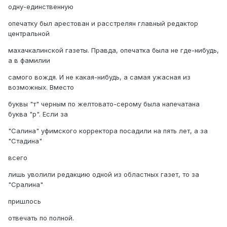
одну-единственную
опечатку был арестован и расстрелян главный редактор
центральной
махачкалинской газеты. Правда, опечатка была не где-нибудь,
а в фамилии
самого вождя. И не какая-нибудь, а самая ужасная из
возможных. Вместо
буквы "т" черным по желтовато-серому была напечатана
буква "р". Если за
"Салина" уфимского корректора посадили на пять лет, а за
"Стадина"
всего
лишь уволили редакцию одной из областных газет, то за
"Сралина"
пришлось
отвечать по полной.