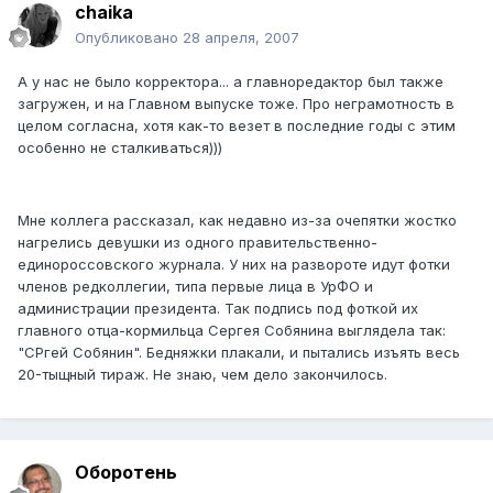
chaika
Опубликовано
28 апреля, 2007
А у нас не было корректора... а главноредактор был также
загружен, и на Главном выпуске тоже. Про неграмотность в
целом согласна, хотя как-то везет в последние годы с этим
особенно не сталкиваться)))
Мне коллега рассказал, как недавно из-за очепятки жостко
нагрелись девушки из одного правительственно-
единороссовского журнала. У них на развороте идут фотки
членов редколлегии, типа первые лица в УрФО и
администрации президента. Так подпись под фоткой их
главного отца-кормильца Сергея Собянина выглядела так:
"СРгей Собянин". Бедняжки плакали, и пытались изъять весь
20-тыщный тираж. Не знаю, чем дело закончилось.
Оборотень