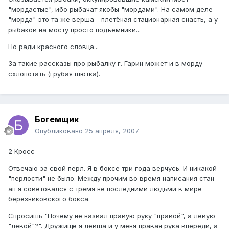
"мордастые", ибо рыбачат якобы "мордами". На самом деле
"морда" это та же верша - плетёная стационарная снасть, а у
рыбаков на мосту просто подъёмники...
Но ради красного словца...
За такие рассказы про рыбалку г. Гарин может и в морду
схлопотать (грубая шютка).
Богемщик
Опубликовано
25 апреля, 2007
2 Кросс
Отвечаю за свой перл. Я в боксе три года верчусь. И никакой
"перлости" не было. Между прочим во время написания стан-
ап я советовался с тремя не последними людьми в мире
березниковского бокса.
Спросишь "Почему не назвал правую руку "правой", а левую
"левой"?". Дружище я левша и у меня правая рука впереди, а