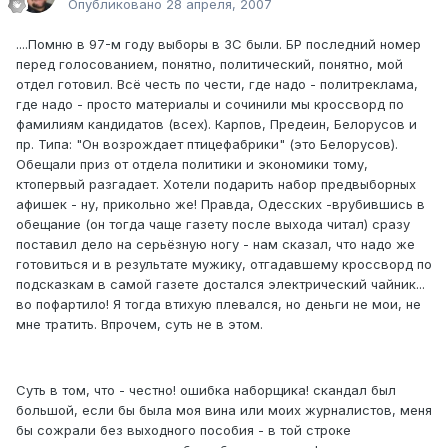
Опубликовано
28 апреля, 2007
....Помню в 97-м году выборы в ЗС были. БР последний номер
перед голосованием, понятно, политический, понятно, мой
отдел готовил. Всё честь по чести, где надо - политреклама,
где надо - просто материалы и сочинили мы кроссворд по
фамилиям кандидатов (всех). Карпов, Предеин, Белорусов и
пр. Типа: "Он возрождает птицефабрики" (это Белорусов).
Обещали приз от отдела политики и экономики тому,
ктопервый разгадает. Хотели подарить набор предвыборных
афишек - ну, прикольно же! Правда, Одесских -врубившись в
обещание (он тогда чаще газету после выхода читал) сразу
поставил дело на серьёзную ногу - нам сказал, что надо же
готовиться и в результате мужику, отгадавшему кроссворд по
подсказкам в самой газете достался электрический чайник...
во пофартило! Я тогда втихую плевался, но деньги не мои, не
мне тратить. Впрочем, суть не в этом.
Суть в том, что - честно! ошибка наборщика! скандал был
большой, если бы была моя вина или моих журналистов, меня
бы сожрали без выходного пособия - в той строке