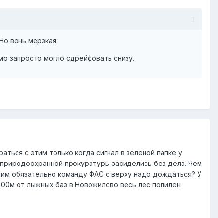
Но вонь мерзкая.
ьмо запросто могло сдрейфовать снизу.
аться с этим только когда сигнал в зеленой папке у
ы природоохранной прокуратуры засиделись без дела. Чем
 им обязательно команду ФАС с верху надо дождаться? У
в 200м от лыжных баз в Новожилово весь лес попилен