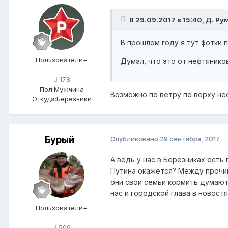
В 29.09.2017 в 15:40, Д. Ру
В прошлом году я тут фотки 
Пользователи+
Думал, что это от нефтянико
178
Пол:
Мужчина
Возможно по ветру по верху нес
Откуда:
Березники
Бурый
Опубликовано
29 сентября, 2017
А ведь у нас в Березниках есть
Путина окажется? Между прочим
они свои семьи кормить думают
нас и городской глава в новост
Пользователи+
509