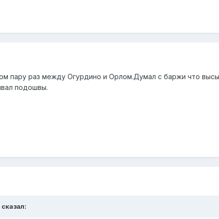
м пару раз между Огурдино и Орлом.Думал с баржи что высып
ывал подошвы.
 сказал: