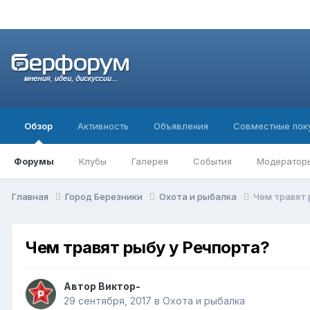
Обзор
Активность
Объявления
Совместные пок
Форумы
Клубы
Галерея
События
Модератор
Главная
Город Березники
Охота и рыбалка
Чем травят 
Чем травят рыбу у Речпорта?
Автор
Виктор-
29 сентября, 2017
в
Охота и рыбалка