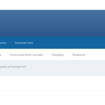
упки
Знакомства
ы
Пользователи онлайн
Лидеры
Правила
рыбу у Речпорта?