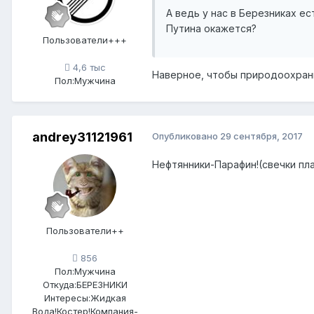
А ведь у нас в Березниках ес
Путина окажется?
Пользователи+++
4,6 тыс
Наверное, чтобы природоохранн
Пол:
Мужчина
andrey31121961
Опубликовано
29 сентября, 2017
Нефтянники-Парафин!(свечки пл
Пользователи++
856
Пол:
Мужчина
Откуда:
БЕРЕЗНИКИ
Интересы:
Жидкая
Вода!Костер!Компания-