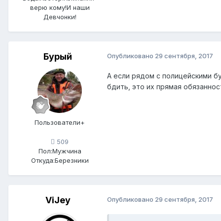
верю кому!И наши
Девчонки!
Бурый
Опубликовано
29 сентября, 2017
А если рядом с полицейскими б
бдить, это их прямая обязаннос
Пользователи+
509
Пол:
Мужчина
Откуда:
Березники
ViJey
Опубликовано
29 сентября, 2017