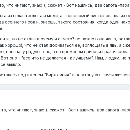
о, что читают, знаю ), скажет - Вот нашлись, два сапога -пара
ьга из сплава золота и меди, а - невесомый листок сплава из 
да осеннего неба и, знаешь, такого состояния, когда один нах
е.
 мечта, но не стала (почему и отчего? не важно) она явью, ос
к хорошо!, что не стал добиваться её, воплощать в явь, а сжег
е, поначалу радуют нас, а со временем приносят разочарован
Вот оно - "все что не делается - к лучшему". Нам, людям, не
всё вышло.
 осталась под именем "Вирджиния" и не утонула в грязи жизнен
то, что читают, знаю ), скажет - Вот нашлись, два сапога -па