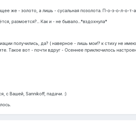
щее же - золото, а лишь - сусальная позолота. П-о-з-о-л-о-т-а
ся, размоется?... Как и - не бывало...*вздохнула*
иации получились, да? ( наверное - лишь мои!? к стиху не имею
е. Такое вот - почти вдруг - Осеннее приключилось настроени
, с Вашей, Sannikoff, падачи. :)
лось.