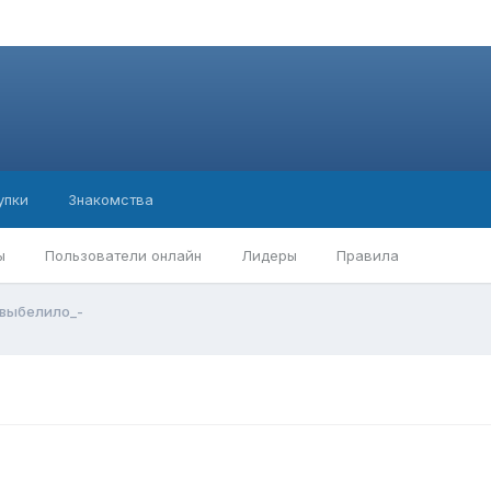
упки
Знакомства
ы
Пользователи онлайн
Лидеры
Правила
_выбелило_-