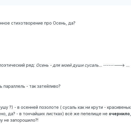
щанное стихотворение про Осень, да?
поэтический ряд:
Осень - для моей души сусаль
.... ---------> ....
 параллель - так затейливо?
шу ?) - в осенней позолоте ( сусаль как ни крути - красивень
ено, да? - в тончайших листках) всё же пепелище не
очернило
у не запорошило?!