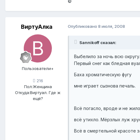
©
ВиртуАлка
Опубликовано
8 июля, 2008
Sannikoff сказал:
Выбелило за ночь всю округу
Первый снег как бледная вуал
Пользователи+
Баха хроматическую фугу
216
мне играет сызнова печаль.
Пол:
Женщина
Откуда:
Виртуал. Где ж
ещё?
Всё погасло, вроде и не жило
всё утихло. Мёрзлых луж хру
Всё в смертельной красоте з