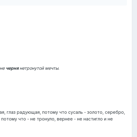
не
черня
нетронутой мечты
.
кая, глаз радующая, потому что сусаль - золото, серебро,
, потому что - не тронуло, вернее - не настигло и не