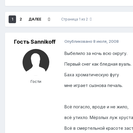
1
2
ДАЛЕЕ
Страница 1 из 2
Гость Sannikoff
Опубликовано
8 июля, 2008
Выбелило за ночь всю округу.
Первый снег как бледная вуаль.
Баха хроматическую фугу
Гости
мне играет сызнова печаль.
Всё погасло, вроде и не жило,
всё утихло. Мёрзлых луж хруста
Всё в смертельной красоте зас