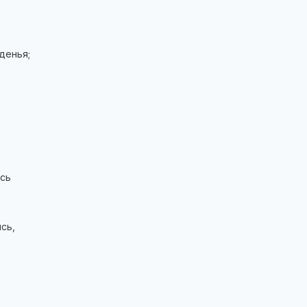
денья;
ись
ись,