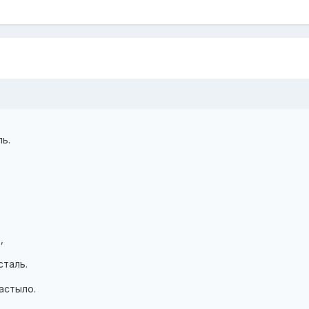
.
ь.
,
сталь.
астыло.