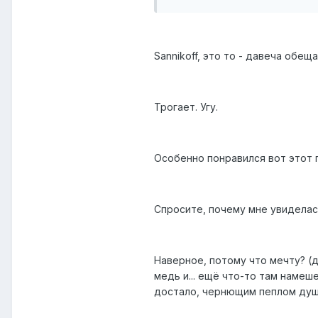
Sannikoff, это то - давеча обе
Трогает. Угу.
Особенно понравился вот этот 
Спросите, почему мне увиделась
Наверное, потому что мечту? (ду
медь и... ещё что-то там намеш
достало, чернющим пеплом душ