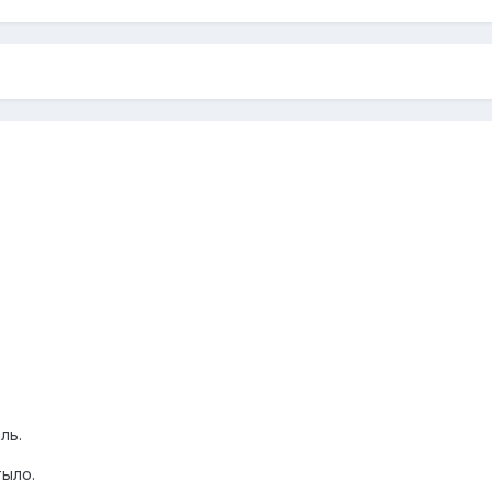
ль.
тыло.