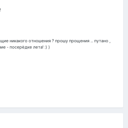
!
щие никакого отношения ? прошу прощения ... путано ,
е - посерёдке лета! :) )