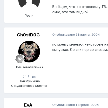
В общем, что-то отрезали у ТВ..
окно, что там видно?
Гости
Gh0stD0G
Опубликовано
31 марта, 2004
по моему мнению, некоторые на
выпускал. До сих пор со слеза
Пользователи+++
1,7 тыс
Пол:
Мужчина
Откуда:
Endless Summer
EvA
Опубликовано
1 апреля, 2004