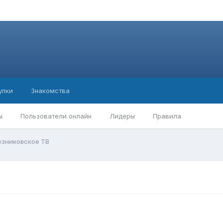
упки
Знакомства
ы
Пользователи онлайн
Лидеры
Правила
езниковское ТВ