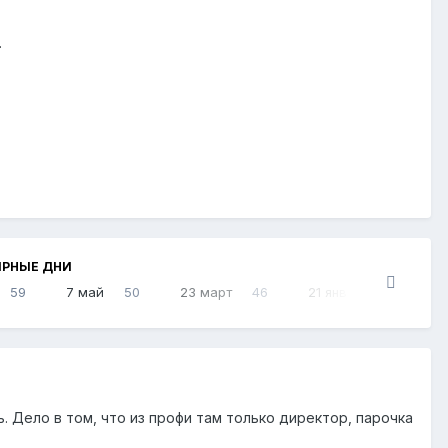
.
ЯРНЫЕ ДНИ
59
7 май
50
23 март
46
21 янв
45
ь. Дело в том, что из профи там только директор, парочка