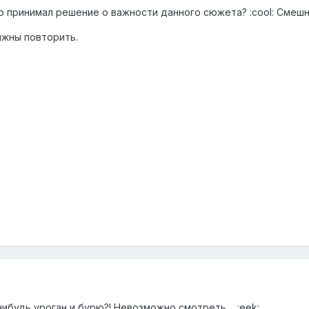
о принимал решение о важности данного сюжета? :cool: Смешн
лжны повторить.
нибудь уроган и бурю?! Невозможно смотреть.... :eek: