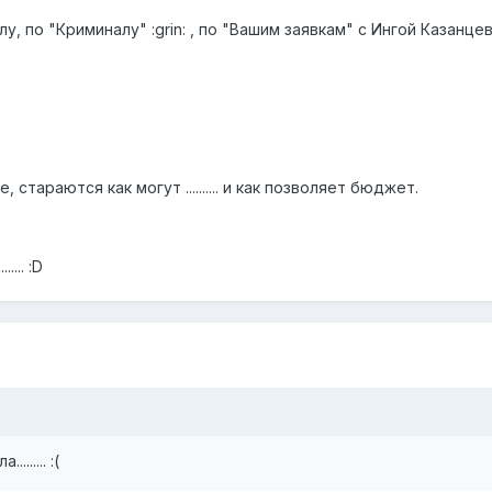
лу, по "Криминалу" :grin: , по "Вашим заявкам" с Ингой Казанцев
 стараются как могут .......... и как позволяет бюджет.
... :D
...... :(