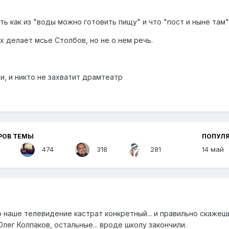
ть как из "воды можно готовить пищу" и что "пост и ныне там"
 делает мсье Столбов, но не о нем речь.
ли, и никто не захватит драмтеатр
РОВ ТЕМЫ
ПОПУЛ
474
318
281
14 май
чо наше телевидение кастрат конкретный... и правильно скажеш
лег Колпаков, остальные... вроде школу закончили.