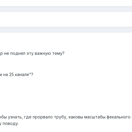
ор не поднял эту важную тему?
и на 25 канале"?
тобы узнать, где прорвало трубу, каковы масштабы фекальног
у поводу.