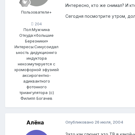
Интересно, кто же снимал? И кт
Пользователи+
Сегодня посмотрите утром, до
204
Пол:
Мужчина
Откуда:
«большие
Березники»
Интересы:
Синусоидал
ьность дидукционнго
индуктора
некоэмутируется с
хромофорной эфузией
аксирогентно-
адиквантного
фотонного
триангулятора (c)
Филипп Богачев
Алёна
Опубликовано
26 июля, 2004
Зато как глючит это ТВ в какой-