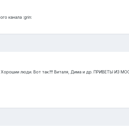
го канала :grin:
орошии люди. Вот так.!!!! Виталя, Дима и др. ПРИВЕТЫ ИЗ МОСК