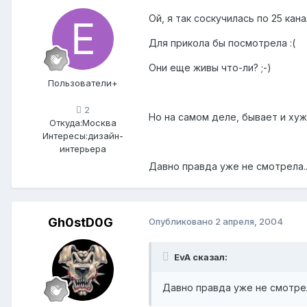
Ой, я так соскучилась по 25 кана
Для прикола бы посмотрела :(
Они еще живы что-ли? ;-)
Пользователи+
2
Но на самом деле, бывает и хуже,
Откуда:
Москва
Интересы:
дизайн-
интерьера
Давно правда уже не смотрела......
Gh0stD0G
Опубликовано
2 апреля, 2004
EvA сказал:
Давно правда уже не смотрела...