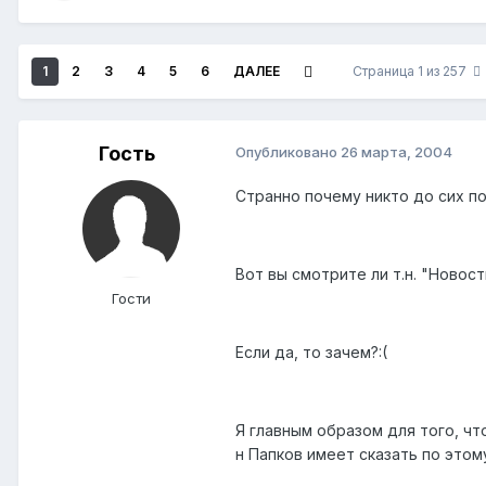
1
2
3
4
5
6
ДАЛЕЕ
Страница 1 из 257
Гость
Опубликовано
26 марта, 2004
Странно почему никто до сих п
Вот вы смотрите ли т.н. "Новост
Гости
Если да, то зачем?:(
Я главным образом для того, ч
н Папков имеет сказать по этом