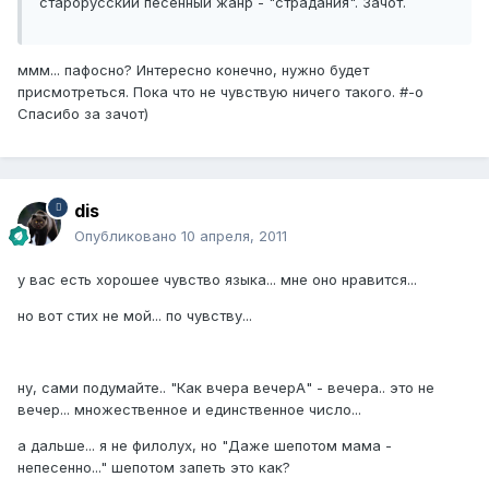
старорусский песенный жанр - "страдания". Зачот.
ммм... пафосно? Интересно конечно, нужно будет
присмотреться. Пока что не чувствую ничего такого. #-o
Спасибо за зачот)
dis
Опубликовано
10 апреля, 2011
у вас есть хорошее чувство языка... мне оно нравится...
но вот стих не мой... по чувству...
ну, сами подумайте.. "Как вчера вечерА" - вечера.. это не
вечер... множественное и единственное число...
а дальше... я не филолух, но "Даже шепотом мама -
непесенно..." шепотом запеть это как?