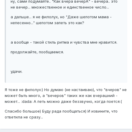
ну, сами подумайте.. "Как вчера вечерА" - вечера.. это
не вечер... множественное и единственное число...
а дальше... я не филолух, но "Даже шепотом мама -
непесенно..." шепотом запеть это как?
а вообще - такой стиль ритма и чувства мне нравится.
продолжайте, пообщаемся.
удачи.
Я тоже не филолух:) Но думаю (не настаиваю), что "вчеров" не
может быть много, а "вечеров" таких же как вчерашний -
может... :dada: А петь можно даже беззвучно, когда поется:(
Спасибо большое) Буду рада пообщаться) И извините, что
ответила не сразу...