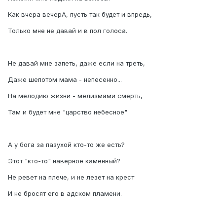
Как вчера вечерА, пусть так будет и впредь,
Только мне не давай и в пол голоса.
Не давай мне запеть, даже если на треть,
Даже шепотом мама - непесенно...
На мелодию жизни - мелизмами смерть,
Там и будет мне "царство небесное"
А у бога за пазухой кто-то же есть?
Этот "кто-то" наверное каменный?
Не ревет на плече, и не лезет на крест
И не бросят его в адском пламени.