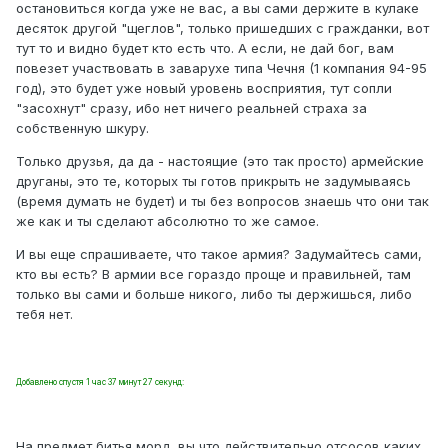
остановиться когда уже не вас, а вы сами держите в кулаке
десяток другой "щеглов", только пришедших с гражданки, вот
тут то и видно будет кто есть что. А если, не дай бог, вам
повезет участвовать в заварухе типа Чечня (1 компания 94-95
год), это будет уже новый уровень восприятия, тут сопли
"засохнут" сразу, ибо нет ничего реальней страха за
собственную шкуру.
Только друзья, да да - настоящие (это так просто) армейские
друганы, это те, которых ты готов прикрыть не задумываясь
(время думать не будет) и ты без вопросов знаешь что они так
же как и ты сделают абсолютно то же самое.
И вы еще спрашиваете, что такое армия? Задумайтесь сами,
кто вы есть? В армии все гораздо проще и правильней, там
только вы сами и больше никого, либо ты держишься, либо
тебя нет.
Добавлено спустя 1 час 37 минут 27 секунд:
На предмет битья морд, вы что действительно отсосов каких