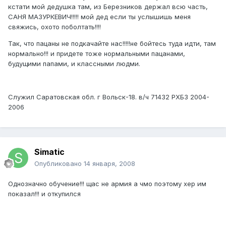
кстати мой дедушка там, из Березников держал всю часть,
САНЯ МАЗУРКЕВИЧ!!!!! мой дед если ты услышишь меня
свяжись, охото поболтать!!!!
Так, что пацаны не подкачайте нас!!!!!не бойтесь туда идти, там
нормально!!! и придете тоже нормальными пацанами,
будущими папами, и классными людми.
Служил Саратовская обл. г Вольск-18. в/ч 71432 РХБЗ 2004-
2006
Simatic
Опубликовано
14 января, 2008
Однозначно обучение!!! щас не армия а чмо поэтому хер им
показал!!! и откупился