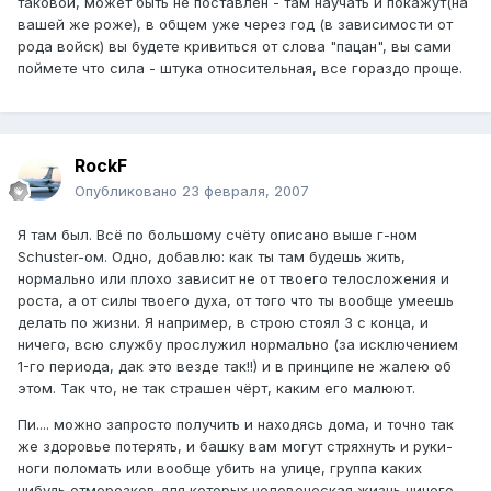
таковой, может быть не поставлен - там научать и покажут(на
вашей же роже), в общем уже через год (в зависимости от
рода войск) вы будете кривиться от слова "пацан", вы сами
поймете что сила - штука относительная, все гораздо проще.
RockF
Опубликовано
23 февраля, 2007
Я там был. Всё по большому счёту описано выше г-ном
Schuster-ом. Одно, добавлю: как ты там будешь жить,
нормально или плохо зависит не от твоего телосложения и
роста, а от силы твоего духа, от того что ты вообще умеешь
делать по жизни. Я например, в строю стоял 3 с конца, и
ничего, всю службу прослужил нормально (за исключением
1-го периода, дак это везде так!!) и в принципе не жалею об
этом. Так что, не так страшен чёрт, каким его малюют.
Пи.... можно запросто получить и находясь дома, и точно так
же здоровье потерять, и башку вам могут стряхнуть и руки-
ноги поломать или вообще убить на улице, группа каких
нибудь отморозков для которых человеческая жизнь ничего