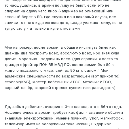
то насшушались, в армии по лицу не бьют, если это не
спаринг на сдачу чего либо (например на оливковый или
зеленый берет в ВВ, где служил ваш покорный слуга), все
зависит от того куда вы попадете, везде уважают силу, но не
тупую силу - а только в купе с мозгами.
Мне например, после армии, в общаге института было как
дважды два построить всех, абсолютно всех, ибо зная куда
давить морально - задавишь всех. (для справки: я всего то
трижды ефрейтор ПОН ВВ МВД РФ, после армии был 80 кг
живого подвижного мяса, сейчас 90 кг с салом ;) Мои
армейские специальности по возрастающей (вот прикол то):
стрелок(КМБ), мастер-кабельщик ИТСО, механик ИТСО,
сарший-сапёр, старший стрелок-пулеметчик разведроты)
Да, забыл добавить, очкарик с 3-го класса, это с 86-го года.
Ношение очков в армии, требует как факт - владение общими
знаниями электротехники, умение починить: утюг, магнитофон,
телевизор имея на вооружении тока ножницы. Удар как