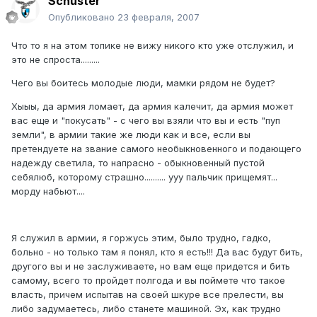
Schuster
Опубликовано
23 февраля, 2007
Что то я на этом топике не вижу никого кто уже отслужил, и
это не спроста.........
Чего вы боитесь молодые люди, мамки рядом не будет?
Хыыы, да армия ломает, да армия калечит, да армия может
вас еще и "покусать" - с чего вы взяли что вы и есть "пуп
земли", в армии такие же люди как и все, если вы
претендуете на звание самого необыкновенного и подающего
надежду светила, то напрасно - обыкновенный пустой
себялюб, которому страшно.......... ууу пальчик прищемят...
морду набьют....
Я служил в армии, я горжусь этим, было трудно, гадко,
больно - но только там я понял, кто я есть!!! Да вас будут бить,
другого вы и не заслуживаете, но вам еще придется и бить
самому, всего то пройдет полгода и вы поймете что такое
власть, причем испытав на своей шкуре все прелести, вы
либо задумаетесь, либо станете машиной. Эх, как трудно