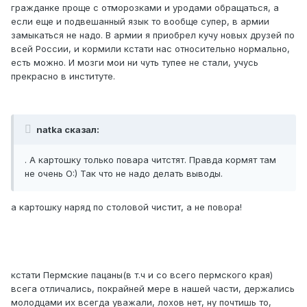
гражданке проще с отморозками и уродами обращаться, а
если еще и подвешанный язык то вообще супер, в армии
замыкаться не надо. В армии я приобрел кучу новых друзей по
всей России, и кормили кстати нас относительно нормально,
есть можно. И мозги мои ни чуть тупее не стали, учусь
прекрасно в институте.
natka сказал:
. А картошку только повара читстят. Правда кормят там
не очень O:) Так что не надо делать выводы.
а картошку наряд по столовой чистит, а не повора!
кстати Пермские пацаны(в т.ч и со всего пермского края)
всега отличались, покрайней мере в нашей части, держались
молодцами их всегда уважали, лохов нет, ну почтишь то,