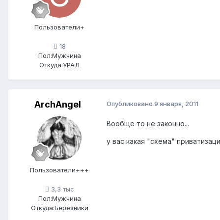
Пользователи+
18
Пол:
Мужчина
Откуда:
УРАЛ
ArchАngel
Опубликовано
9 января, 2011
Вообще то не законно...
у вас какая "схема" приватиза
Пользователи+++
3,3 тыс
Пол:
Мужчина
Откуда:
Березники