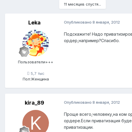
11 месяцев спустя...
Leka
Опубликовано
8 января, 2012
Подскажите! Надо приватизиров
ордер,например?Спасибо.
Пользователи+++
5,7 тыс
Пол:
Женщина
kira_89
Опубликовано
8 января, 2012
Проще всего,человеку,на ком о
ордере.Если приватизация будет
приватизации.