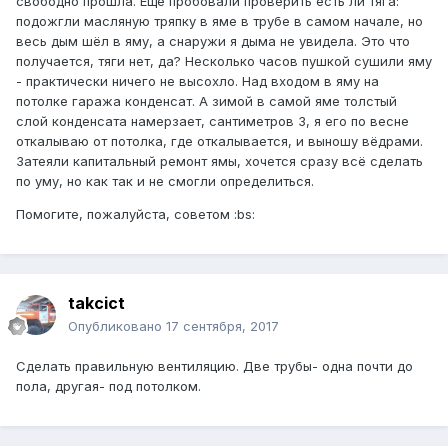
свободно прошла. Ещё пробовали проверить есть ли тяга:
подожгли масляную тряпку в яме в трубе в самом начале, но
весь дым шёл в яму, а снаружи я дыма не увидела. Это что
получается, тяги нет, да? Несколько часов пушкой сушили яму
- практически ничего не высохло. Над входом в яму на
потолке гаража конденсат. А зимой в самой яме толстый
слой конденсата намерзает, сантиметров 3, я его по весне
откалываю от потолка, где откалывается, и выношу вёдрами.
Затеяли капитальный ремонт ямы, хочется сразу всё сделать
по уму, но как так и не смогли определиться.
Помогите, пожалуйста, советом :bs:
takcict
Опубликовано
17 сентября, 2017
Сделать правильную вентиляцию. Две трубы- одна почти до
пола, другая- под потолком.