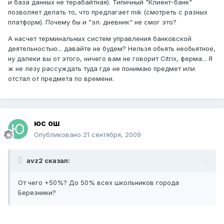
и база данных не терабайтная). Типичный "Клиент-банк"
позволяет делать то, что предлагает mik (смотреть с разных
платформ). Почему бы и "эл. дневник" не смог это?
А насчет терминальных систем управления банковской
деятельностью... давайте не будем? Нельзя обьять необьятное,
ну далеки вы от этого, ничего вам не говорит Citrix, ферма... Я
ж не лезу рассуждать туда где не понимаю предмет или
отстал от предмета по времени.
юс ош
Опубликовано
21 сентября, 2009
avz2 сказал:
От чего +50%? До 50% всех школьников города
Березники?