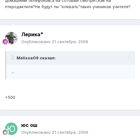
домашним телефоном,а на сотовый смотрит,как на
птеродактиля?Не будут ли "клевать"таких учеников учителя?
Лерика"
Опубликовано
21 сентября, 2009
Melissa09 сказал:
...
+500
юс ош
Опубликовано
21 сентября, 2009