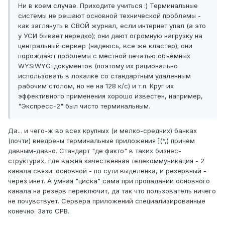
Ни в коем случае. Приходите учиться :) Терминальные
системы не решают основной технической проблемы -
как заглянуть в СВОЙ журнал, если интернет упал (а это
у УСИ бывает нередко); они дают огромную нагрузку на
центральный сервер (надеюсь, все же кластер); они
порождают проблемы с местной печатью объемных
WYSiWYG-документов (поэтому их рационально
использовать в локалке со стандартным удаленным
рабочим столом, но не на 128 к/с) и т.п. Круг их
эффективного применения хорошо известен, например,
"Экспресс-2" был чисто терминальным.
Да... и чего-ж во всех крупных (и мелко-средних) банках
(почти) внедрены терминальные приложения ](*,) причем
давным-давно. Стандарт "де факто" в таких бизнес-
структурах, где важна качественная телекоммуникация - 2
канала связи: основной - по сути выделенка, и резервный -
через инет. А умная "циска" сама при пропадании основного
канала на резерв переключит, да так что пользователь ничего
не почувствует. Сервера приложений специализированные
конечно. Зато СРВ.