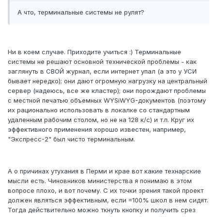
А что, терминальные системы не рулят?
Ни в коем случае. Приходите учиться :) Терминальные
системы не решают основной технической проблемы - как
заглянуть в СВОЙ журнал, если интернет упал (а это у УСИ
бывает нередко); они дают огромную нагрузку на центральный
сервер (надеюсь, все же кластер); они порождают проблемы
с местной печатью объемных WYSiWYG-документов (поэтому
их рационально использовать в локалке со стандартным
удаленным рабочим столом, но не на 128 к/с) и т.п. Круг их
эффективного применения хорошо известен, например,
"Экспресс-2" был чисто терминальным.
А о причинах утухания в Перми и крае вот какие технарские
мысли есть. Чиновников министерства я понимаю в этом
вопросе плохо, и вот почему. С их точки зрения такой проект
должен являться эффективным, если =100% школ в нем сидят.
Тогда действительно можно ткнуть кнопку и получить срез