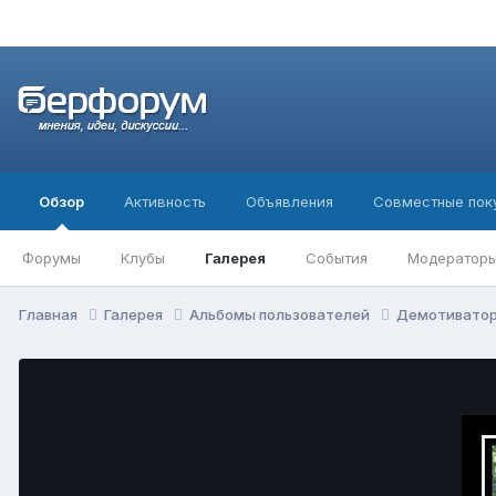
Обзор
Активность
Объявления
Совместные пок
Форумы
Клубы
Галерея
События
Модератор
Главная
Галерея
Альбомы пользователей
Демотивато