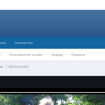
упки
Знакомства
ы
Пользователи онлайн
Лидеры
Правила
ры
d91d1c2be6af