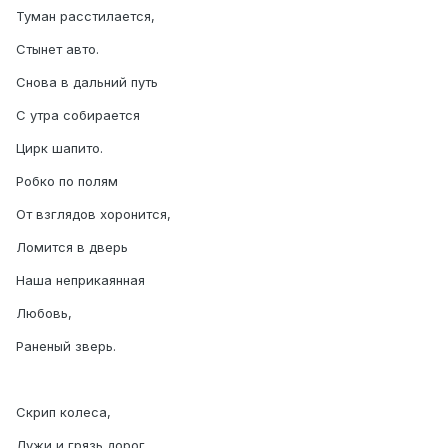
Туман расстилается,
Стынет авто.
Снова в дальний путь
С утра собирается
Цирк шапито.
Робко по полям
От взглядов хоронится,
Ломится в дверь
Наша неприкаянная
Любовь,
Раненый зверь.
Скрип колеса,
Лужи и грязь дорог.