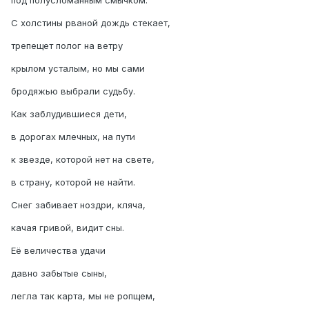
под полусломанным смычком.
С холстины рваной дождь стекает,
трепещет полог на ветру
крылом усталым, но мы сами
бродяжью выбрали судьбу.
Как заблудившиеся дети,
в дорогах млечных, на пути
к звезде, которой нет на свете,
в страну, которой не найти.
Снег забивает ноздри, кляча,
качая гривой, видит сны.
Её величества удачи
давно забытые сыны,
легла так карта, мы не ропщем,