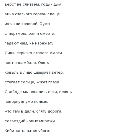
вёрст не считаем, годы- дым
вина степного горечь слаще
из чаши кочевой. Сумы
с тюрьмою, ран и смерти,
гадают нам, не избежать.
Лишь скрипка старого Амати
поёт о шамбале. Опять
ковыль в лицо швыряет ветер,
стегает солнце, жжёт глаза.
Свободе мы попали в сети, вспять
повернуть уже нельзя.
Что там в дали, опять дорога,
созвездий новых миражи.
Кибитка тащится убога,