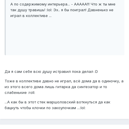
А по содержимому интерьера... - ААААА!!! Что ж ты мне
так душу травишь! :lol: Эх.. я бы поиграл! Давненько не
играл в коллективе ...
Да я сам себе всю душу истравил пока делал :D
Тоже в коллективе давно не играл, всё дома да в одиночку, а
из этого всего дома лишь гитарка да синтезатор и то
слабенькие :roll:
...А как бы в этот стек маршоловский воткнуться да как
бацнуть чтобы клочки по закоулочкам ...:lol: