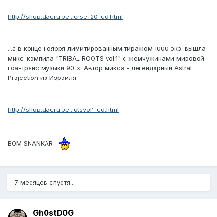
http://shop.dacru.be...erse-20-cd.html
...а в конце ноября лимитированным тиражом 1000 экз. вышла
микс-компила "TRIBAL ROOTS vol.1" с жемчужинами мировой
гоа-транс музыки 90-х. Автор микса - легендарный Аstral
Projection из Израиля.
http://shop.dacru.be...otsvol1-cd.html
BOM SNANKAR
7 месяцев спустя...
Gh0stD0G