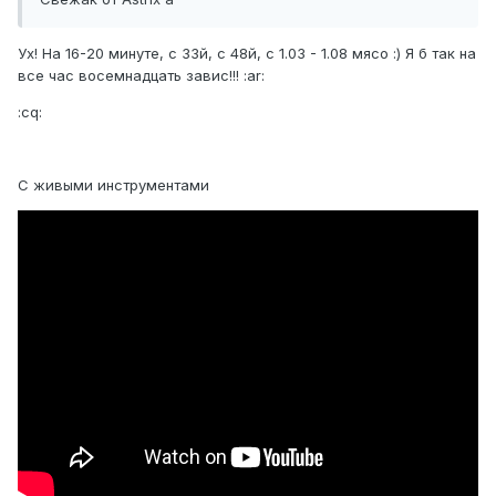
Ух! На 16-20 минуте, с 33й, с 48й, с 1.03 - 1.08 мясо :) Я б так на
все час восемнадцать завис!!! :ar:
:cq:
С живыми инструментами