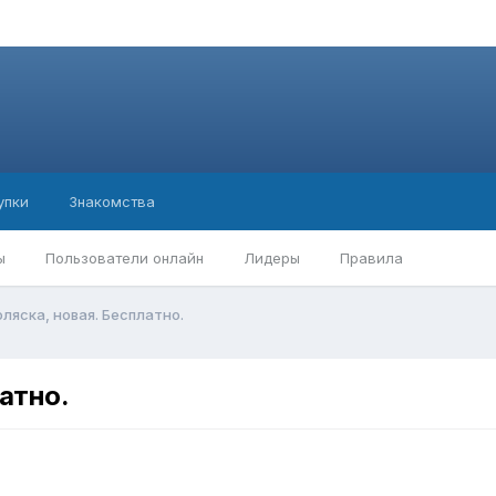
упки
Знакомства
ы
Пользователи онлайн
Лидеры
Правила
ляска, новая. Бесплатно.
атно.