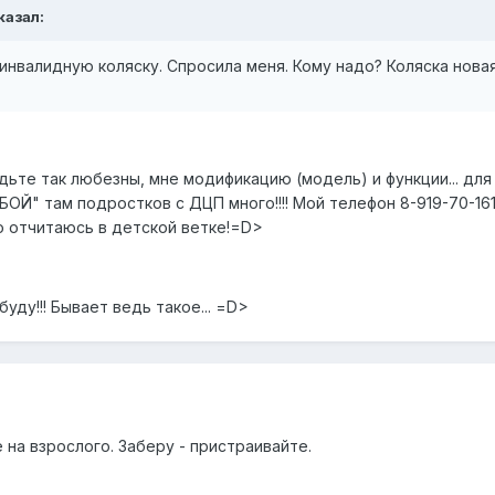
казал:
 инвалидную коляску. Спросила меня. Кому надо? Коляска нова
дьте так любезны, мне модификацию (модель) и функции... для 
ОЙ" там подростков с ДЦП много!!!! Мой телефон 8-919-70-16
о отчитаюсь в детской ветке!=D>
уду!!! Бывает ведь такое... =D>
 на взрослого. Заберу - пристраивайте.