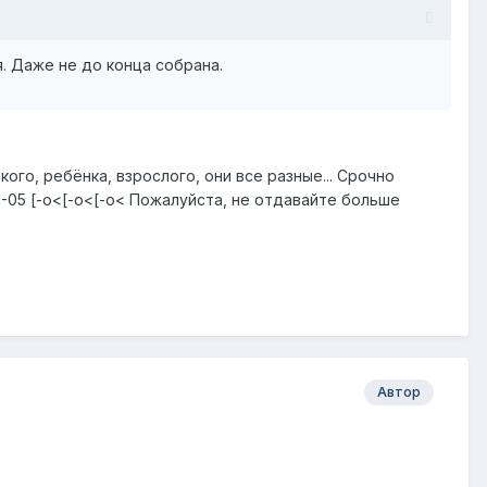
я. Даже не до конца собрана.
кого, ребёнка, взрослого, они все разные... Срочно
1-05 [-o<[-o<[-o< Пожалуйста, не отдавайте больше
Автор