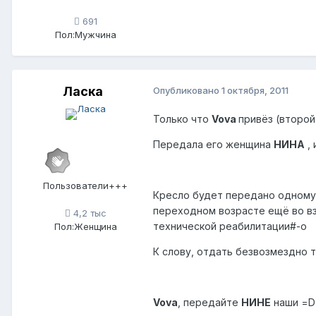
691
Пол:
Мужчина
Ласка
Опубликовано
1 октября, 2011
Только что
Vova
привёз (второй
Передала его женщина
НИНА
, 
Пользователи+++
Кресло будет передано одному 
переходном возрасте ещё во взр
4,2 тыс
технической реабилитации#-o
Пол:
Женщина
К слову, отдать безвозмездно т
Vova
, передайте
НИНЕ
наши =D