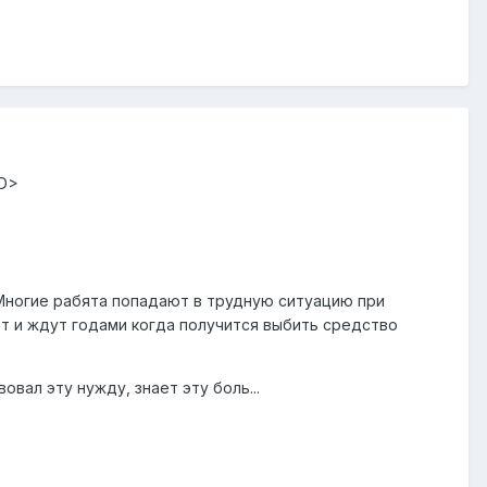
=D>
Многие рабята попадают в трудную ситуацию при
от и ждут годами когда получится выбить средство
вал эту нужду, знает эту боль...