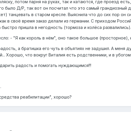
ляску, потом парня на руках, так и катаются, где проезд есть,
го было Д/Р, так вот он посчитал что это самый грандиозный д
ет) танцевать в старом кресле. Выяснила что до сих пор он сид
 как в своё время заказ делали из германии. С приходом Росси
а быстро пришла в негодность (тормоза и колёса развалились)
ло: - "Я как король в нём", оно такое большое (просторное), 
ость, а братишка его чуть в объятиях не задушил. А меня души
... Хорошо, что вокруг Виталия есть родственники, и в убого
 дарить радость и помогать нуждающимся!!!
.
средства реабилитации", хорошо?