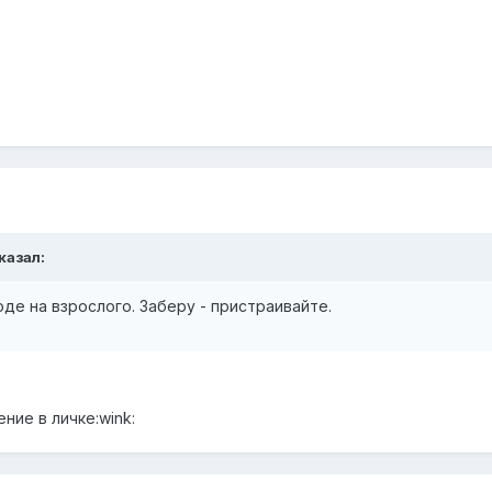
казал:
оде на взрослого. Заберу - пристраивайте.
ение в личке:wink: