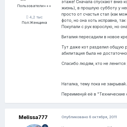
этаже! Сначала спускают вниз ко
Пользователи+++
жизнь), в прошлую субботу у не
просто от счастья стал (как мож
4,2 тыс
фото, но она хоть исправна, так
Пол:
Женщина
Покупали с рук взрослую, но он
Виталия пересадили в новое крес
Тут даже кот разделил общую рад
абилитация была не достаточной
Спасибо людям, кто не ленится
Наталка, тему пока не закрывай..
Переименуй её в "Технические 
Melissa777
Опубликовано
6 октября, 2011