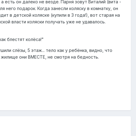
 а есть он далеко не везде. Парня зовут Виталий (вита -
ля него подарок. Когда занесли коляску в комнатку, он
ит в детской коляске (купили в 3 года!), вот старая на
йской власти коляски получать уже не удавалось.
.
как блестят колёса!"
ли слёзы, 5 этаж... тело как у ребёнка, видно, что
м жилище они ВМЕСТЕ, не смотря на бедность.