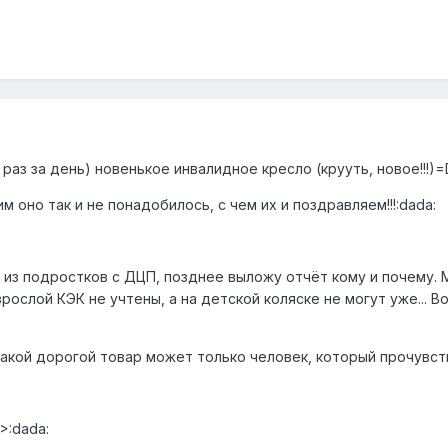
 раз за день) новенькое инвалидное кресло (крууть, новое!!!)
им оно так и не понадобилось, с чем их и поздравляем!!!:dada:
из подростков с ДЦП, позднее выложу отчёт кому и почему. 
ослой КЭК не учтены, а на детской коляске не могут уже... В
акой дорогой товар может только человек, который прочувство
>:dada: