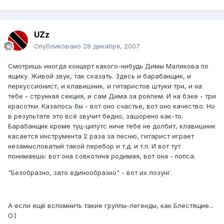
UZz
Опубликовано
28 декабря, 2007
Смотришь иногда концерт какого-нибудь Димы Маликова по
ящику. Живой звук, так сказать. Здесь и барабанщик, и
перкуссионист, и клавишник, и гитаристов штуки три, и на
тебе - струнная секция, и сам Дима за роялем. И на бэке - три
красотки. Казалось бы - вот оно счастье, вот оно качество. Но
в результате это всё звучит бедно, зашорено как-то.
Барабанщик кроме туц-ципутс ниче тебе не долбит, клавишник
касается инструмента 2 раза за песню, гитарист играет
незамысловатый такой перебор и т.д. и т.п. И вот тут
понимаешь: вот она совкотина родимая, вот она - попса.
"Безобразно, зато единообразно" - вот их лозунг.
А если ещё вспомнить такие группы-легенды, как Блестящие...
O:)