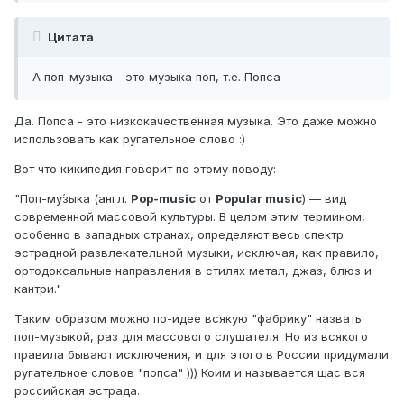
Цитата
А поп-музыка - это музыка поп, т.е. Попса
Да. Попса - это низкокачественная музыка. Это даже можно
использовать как ругательное слово :)
Вот что кикипедия говорит по этому поводу:
"Поп-му́зыка (англ.
Pop-music
от
Popular music
) — вид
современной массовой культуры. В целом этим термином,
особенно в западных странах, определяют весь спектр
эстрадной развлекательной музыки, исключая, как правило,
ортодоксальные направления в стилях метал, джаз, блюз и
кантри."
Таким образом можно по-идее всякую "фабрику" назвать
поп-музыкой, раз для массового слушателя. Но из всякого
правила бывают исключения, и для этого в России придумали
ругательное словов "попса" ))) Коим и называется щас вся
российская эстрада.