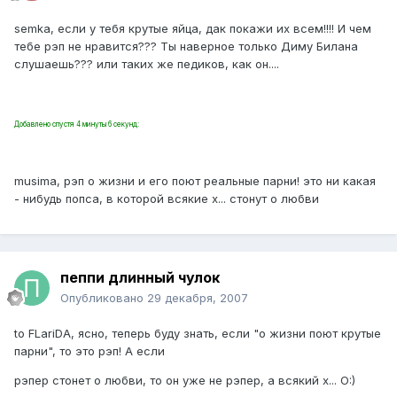
semka, если у тебя крутые яйца, дак покажи их всем!!!! И чем
тебе рэп не нравится??? Ты наверное только Диму Билана
слушаешь??? или таких же педиков, как он....
Добавлено спустя 4 минуты 6 секунд:
musima, рэп о жизни и его поют реальные парни! это ни какая
- нибудь попса, в которой всякие х... стонут о любви
пеппи длинный чулок
Опубликовано
29 декабря, 2007
to FLariDA, ясно, теперь буду знать, если "о жизни поют крутые
парни", то это рэп! А если
рэпер стонет о любви, то он уже не рэпер, а всякий х... O:)