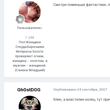
Смотри поменьше фантастики...п
Пользователи+
248
Пол:
Женщина
Откуда:
Березники
Интересы:
Золото
проверяют огнем,
женщину - золотом, а
мужчин - женщиной.
(Сенека Младший)
Gh0stD0G
Опубликовано
24 сентября, 2007
блин, а властелин колец тут пр