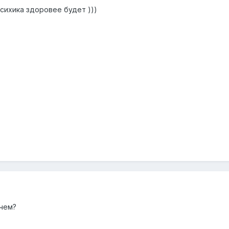
сихика здоровее будет )))
ичем?