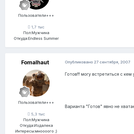
Пользователи+++
1,7 тыс
Пол:
Мужчина
Откуда:
Endless Summer
Fomalhaut
Опубликовано
27 сентября, 2007
Готов!!! могу встретиться с кем
Пользователи+++
Варианта "Готов" явно не хвата
5,3 тыс
Пол:
Мужчина
Откуда:
Издалека
Интересы:
мноооого ;)