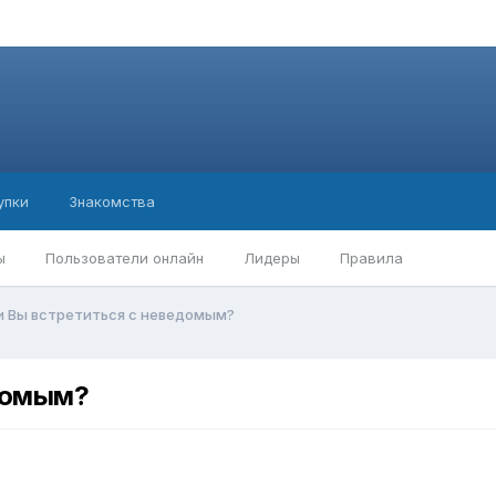
упки
Знакомства
ы
Пользователи онлайн
Лидеры
Правила
и Вы встретиться с неведомым?
едомым?