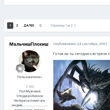
1
2
ДАЛЕЕ
Страница 1 из 2
МальчишПлохиш
Опубликовано
24 сентября, 2007
Готов ли ты сегодня к встрече 
Пользователи+
102
Пол:
Мужчина
Откуда:
робинзон
Интересы:
помогать
людям...................................
переходить дорогу