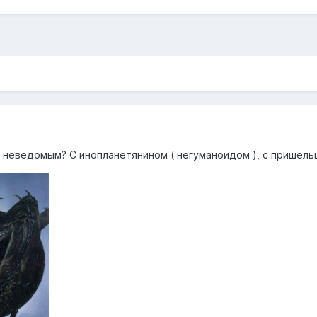
с неведомым? С инопланетянином ( негуманоидом ), с пришельце