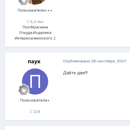
Пользователи+++
5,3 тыс
Пол:
Мужчина
Откуда:
Издалека
Интересы:
мноооого ;)
паук
Опубликовано
28 сентября, 2007
Дайте две!!!
Пользователи+
224