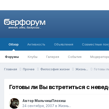
Обзор
Активность
Объявления
Совместные пок
Форумы
Клубы
Галерея
События
Модератор
Главная
Прочее
Философия жизни
Жизнь...
Готовы л
Готовы ли Вы встретиться с нев
Автор
МальчишПлохиш
24 сентября, 2007
в
Жизнь...