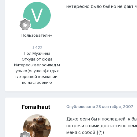
интересно было бы! но не факт ч
Пользователи+
422
Пол:
Мужчина
Откуда:
от сюда
Интересы:
велосипед.м
узыка(слушаю).отдых
в хорошей компании.
по настроению
Fomalhaut
Опубликовано
28 сентября, 2007
Даже если бы и последней, я бы
встречи с ними достаточно нем
меня с собой ](*,)