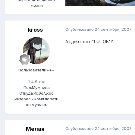
жизни
kross
Опубликовано
24 сентября, 2007
А где ответ "ГОТОВ"?
Пользователи+++
4,5 тыс
Пол:
Мужчина
Откуда:
Καθολικος
Интересы:
комп.полити
ка.музыка.
Мелая
Опубликовано
24 сентября, 2007