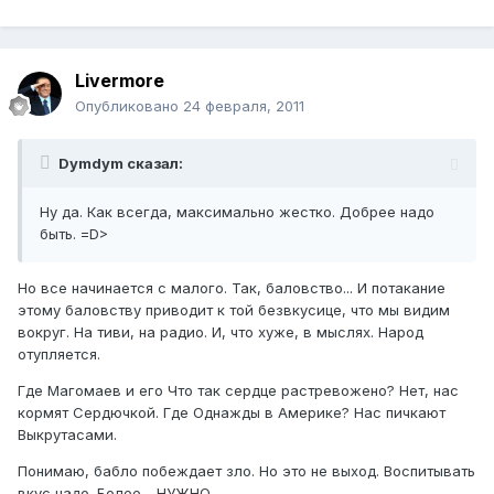
Livermore
Опубликовано
24 февраля, 2011
Dymdym сказал:
Ну да. Как всегда, максимально жестко. Добрее надо
быть. =D>
Но все начинается с малого. Так, баловство... И потакание
этому баловству приводит к той безвкусице, что мы видим
вокруг. На тиви, на радио. И, что хуже, в мыслях. Народ
отупляется.
Где Магомаев и его Что так сердце растревожено? Нет, нас
кормят Сердючкой. Где Однажды в Америке? Нас пичкают
Выкрутасами.
Понимаю, бабло побеждает зло. Но это не выход. Воспитывать
вкус надо. Более - НУЖНО.