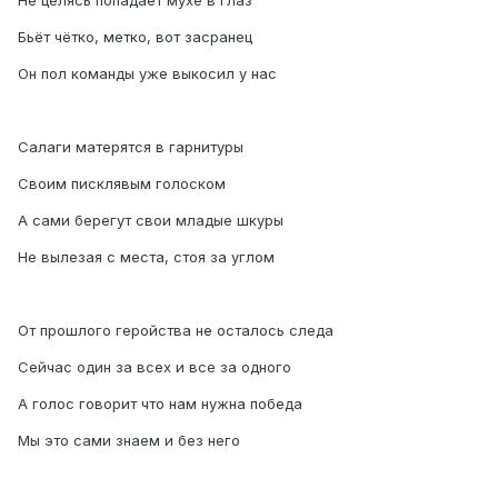
Не целясь попадает мухе в глаз
Бьёт чётко, метко, вот засранец
Он пол команды уже выкосил у нас
Салаги матерятся в гарнитуры
Своим писклявым голоском
А сами берегут свои младые шкуры
Не вылезая с места, стоя за углом
От прошлого геройства не осталось следа
Сейчас один за всех и все за одного
А голос говорит что нам нужна победа
Мы это сами знаем и без него