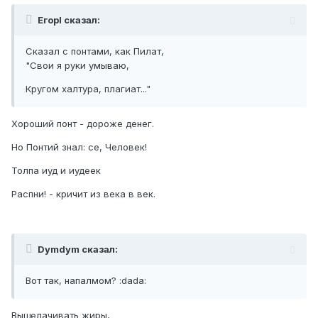
ЕгорI сказал:
Сказал с понтами, как Пилат,
"Свои я руки умываю,
Кругом халтура, плагиат..."
Хороший понт - дороже денег.
Но Понтий знал: се, Человек!
Толпа иуд и иудеек
Распни! - кричит из века в век.
Dymdym сказал:
Вот так, напалмом? :dada:
Выщелачивать жиры,