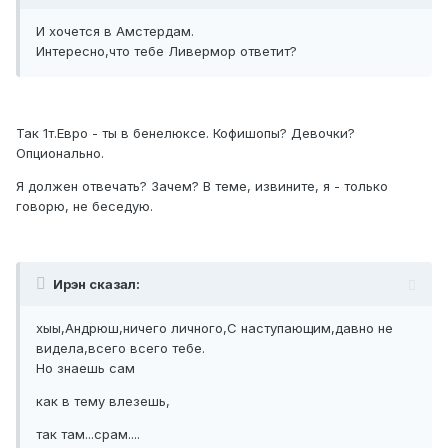
И хочется в Амстердам.
Интересно,что тебе Ливермор ответит?
Так 1т.Евро - ты в бенелюксе. Кофишопы? Девочки?
Опционально.
Я должен отвечать? Зачем? В теме, извините, я - только
говорю, не беседую.
Ирэн сказал:
хыы,Андрюш,ничего личного,С наступающим,давно не
видела,всего всего тебе.
Но знаешь сам
как в тему влезешь,
так там...срам....