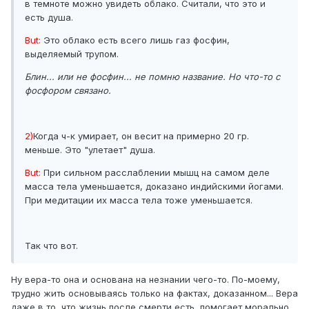
в темноте можно увидеть облако. Считали, что это и
есть душа.
But:
Это облако есть всего лишь газ фосфин,
выделяемый трупом.
Блин... или не фосфин... не помню название. Но что-то с
фосфором связано.
2)
Когда ч-к умирает, он весит на примерно 20 гр.
меньше. Это "улетает" душа.
But:
При сильном расслаблении мышц на самом деле
масса тела уменьшается, доказано индийскими йогами.
При медитации их масса тела тоже уменьшается.
Так что вот.
Ну вера-то она и основана на незнании чего-то. По-моему,
трудно жить основываясь только на фактах, доказанном... Вера
даже в то, что жизнь после смерти есть, помогает морально