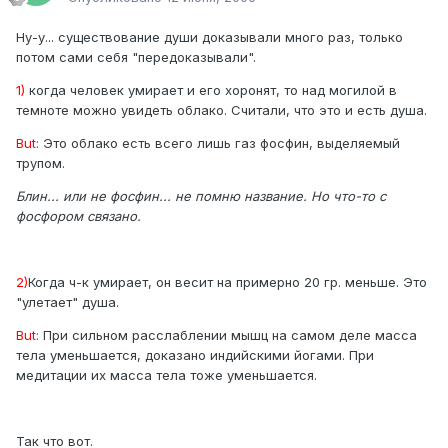
Ну-у... существование души доказывали много раз, только
потом сами себя "передоказывали".
1)
когда человек умирает и его хоронят, то над могилой в
темноте можно увидеть облако. Считали, что это и есть душа.
But:
Это облако есть всего лишь газ фосфин, выделяемый
трупом.
Блин... или не фосфин... не помню название. Но что-то с
фосфором связано.
2)
Когда ч-к умирает, он весит на примерно 20 гр. меньше. Это
"улетает" душа.
But:
При сильном расслаблении мышц на самом деле масса
тела уменьшается, доказано индийскими йогами. При
медитации их масса тела тоже уменьшается.
Так что вот.