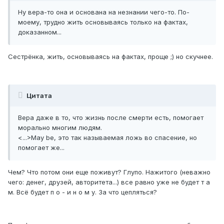
Ну вера-то она и основана на незнании чего-то. По-
моему, трудно жить основываясь только на фактах,
доказанном...
Сестрёнка, жить, основываясь на фактах, проще ;) но скучнее.
Цитата
Вера даже в то, что жизнь после смерти есть, помогает
морально многим людям.
<...>May be, это так называемая ложь во спасение, но
помогает же...
Чем? Что потом они еще поживут? Глупо. Нажитого (неважно
чего: денег, друзей, авторитета...) все равно уже не будет т а
м. Всё будет п о - и н о м у. За что цепляться?