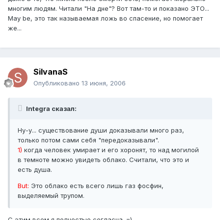
многим людям. Читали "На дне"? Вот там-то и показано ЭТО...
May be, это так называемая ложь во спасение, но помогает
же...
SilvanaS
Опубликовано
13 июня, 2006
Integra сказал:
Ну-у... существование души доказывали много раз,
только потом сами себя "передоказывали".
1)
когда человек умирает и его хоронят, то над могилой
в темноте можно увидеть облако. Считали, что это и
есть душа.
But:
Это облако есть всего лишь газ фосфин,
выделяемый трупом.
С этим всем я полностью согласна. =)