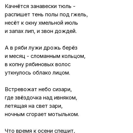
Качнётся занавески тюль -
распишет тень полы под гжель,
несёт к окну хмельной июль
и запах лип, и звон дождей.
А в ряби лужи дрожь берёз
и месяц - сломанным кольцом,
в копну рябиновых волос
уткнулось облако лицом.
Встревожат небо сизари,
где звёздочка над ивняком,
летящая на свет зари,
ночным сгорает мотыльком.
Что время к осени спешит,