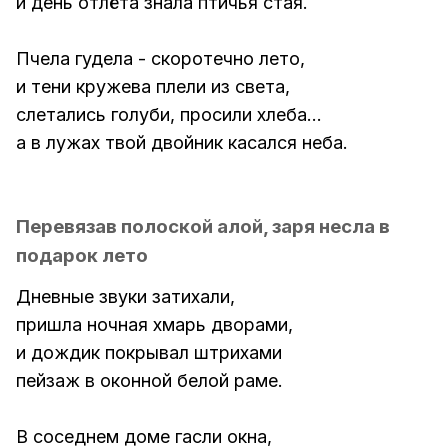
и день отлёта знала птичья стая.
Пчела гудела - скоротечно лето,
и тени кружева плели из света,
слетались голуби, просили хлеба...
а в лужах твой двойник касался неба.
Перевязав полоской алой, заря несла в
подарок лето
Дневные звуки затихали,
пришла ночная хмарь дворами,
и дождик покрывал штрихами
пейзаж в оконной белой раме.
В соседнем доме гасли окна,