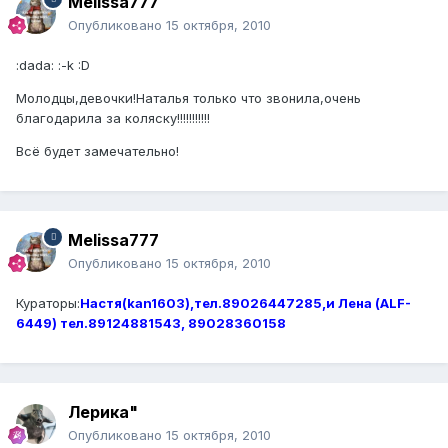
Melissa777
Опубликовано
15 октября, 2010
:dada: :-k :D
Молодцы,девочки!Наталья только что звонила,очень
благодарила за коляску!!!!!!!!!!!
Всё будет замечательно!
Melissa777
Опубликовано
15 октября, 2010
Кураторы:
Настя(kan1603),тел.89026447285,и Лена (ALF-
6449) тел.89124881543, 89028360158
Лерика"
Опубликовано
15 октября, 2010