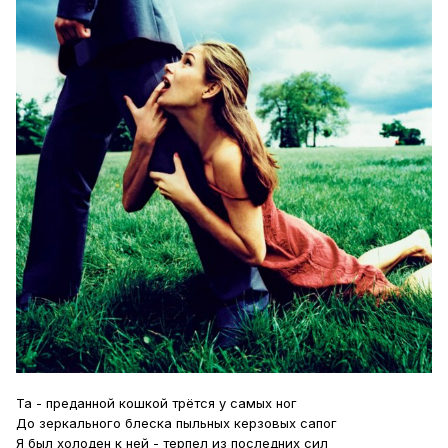
Та - преданной кошкой трётся у самых ног
До зеркального блеска пыльных керзовых сапог
Я был холоден к ней - терпел из последних сил