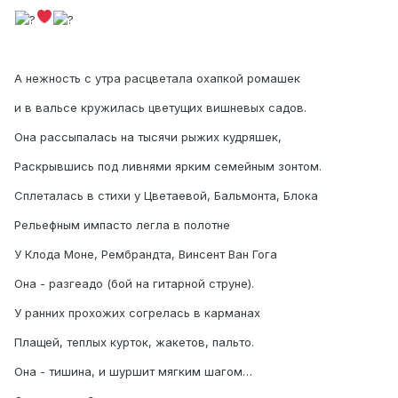
А нежность с утра расцветала охапкой ромашек
и в вальсе кружилась цветущих вишневых садов.
Она рассыпалась на тысячи рыжих кудряшек,
Раскрывшись под ливнями ярким семейным зонтом.
Сплеталась в стихи у Цветаевой, Бальмонта, Блока
Рельефным импасто легла в полотне
У Клода Моне, Рембрандта, Винсент Ван Гога
Она - разгеадо (бой на гитарной струне).
У ранних прохожих согрелась в карманах
Плащей, теплых курток, жакетов, пальто.
Она - тишина, и шуршит мягким шагом…