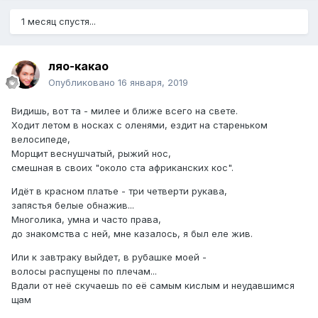
1 месяц спустя...
ляо-какао
Опубликовано
16 января, 2019
Видишь, вот та - милее и ближе всего на свете.
Ходит летом в носках с оленями, ездит на стареньком
велосипеде,
Морщит веснушчатый, рыжий нос,
смешная в своих "около ста африканских кос".
Идёт в красном платье - три четверти рукава,
запястья белые обнажив...
Многолика, умна и часто права,
до знакомства с ней, мне казалось, я был еле жив.
Или к завтраку выйдет, в рубашке моей -
волосы распущены по плечам...
Вдали от неё скучаешь по её самым кислым и неудавшимся
щам