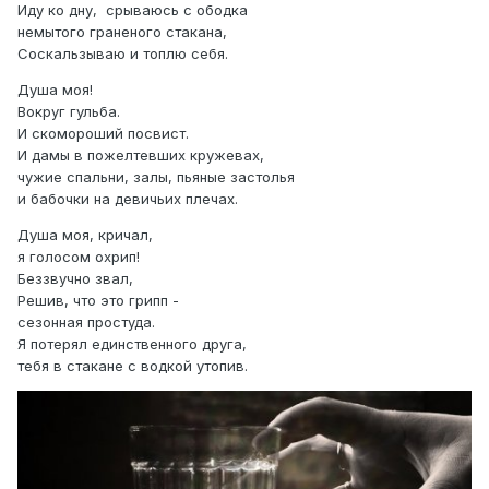
Иду ко дну, срываюсь с ободка
немытого граненого стакана,
Соскальзываю и топлю себя.
Душа моя!
Вокруг гульба.
И скомороший посвист.
И дамы в пожелтевших кружевах,
чужие спальни, залы, пьяные застолья
и бабочки на девичьих плечах.
Душа моя, кричал,
я голосом охрип!
Беззвучно звал,
Решив, что это грипп -
сезонная простуда.
Я потерял единственного друга,
тебя в стакане с водкой утопив.