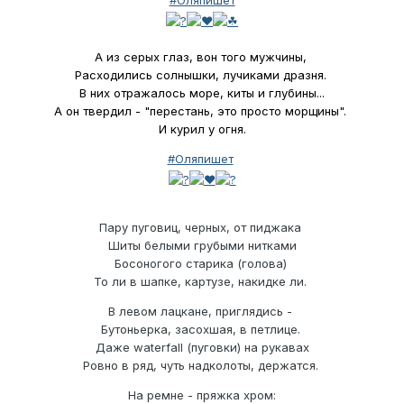
#Оляпишет
А из серых глаз, вон того мужчины,
Расходились солнышки, лучиками дразня.
В них отражалось море, киты и глубины...
А он твердил - "перестань, это просто морщины".
И курил у огня.
#Оляпишет
Пару пуговиц, черных, от пиджака
Шиты белыми грубыми нитками
Босоногого старика (голова)
То ли в шапке, картузе, накидке ли.
В левом лацкане, приглядись -
Бутоньерка, засохшая, в петлице.
Даже waterfall (пуговки) на рукавах
Ровно в ряд, чуть надколоты, держатся.
На ремне - пряжка хром: