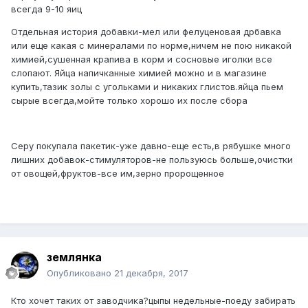
всегда 9-10 яиц
Отдельная история добавки-мел или фелуценовая дрбавка
или еще какая с минералами по норме,ничем не пою никакой
химией,сушенная крапива в корм и сосновые иголки все
слопают. Яйца напичканные химией можно и в магазине
купить,тазик золы с угольками и никаких глистов.яйца пьем
сырые всегда,мойте только хорошо их после сбора
Серу покупала пакетик-уже давно-еще есть,в рябушке много
лишних добавок-стимуляторов-не пользуюсь больше,очистки
от овощей,фруктов-все им,зерно пророщенное
землянка
Опубликовано
21 декабря, 2017
Кто хочет таких от заводчика?цыпы недельные-поеду забирать