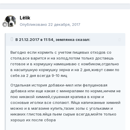
Lёlik
Опубликовано
22 декабря, 2017
В 21.12.2017 в 11:54, землянка сказал:
Выгодно если кормить с учетом пищевых отходов со
стола,все варится и на холод,потом только достаешь
готовое и в кормушку намешиваю с комбиком,отдельно
в насыпушную кормушку зерна и на 2 дня,живут сами по
себе.за 2 дня всегда 9-10 яиц
Отдельная история добавки-мел или фелуценовая
дрбавка или еще какая с минералами по норме,ничем не
пою никакой химией,сушенная крапива в корм и
сосновые иголки все слопают. Яйца напичканные химией
можно и в магазине купить,тазик золы с угольками и
никаких глистов.яйца пьем сырые всегда,мойте только
хорошо их после сбора