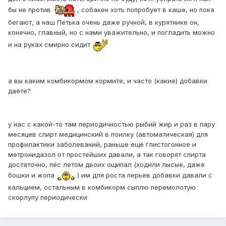
бы не против
, собакен хоть попробует в каше, но пока
бегают, а наш Петька очень даже ручной, в курятнике он,
конечно, главный, но с нами уважительно, и погладить можно
и на руках смирно сидит
а вы каким комбикормом кормите, и часто (какие) добавки
даёте?
у нас с какой-то там периодичностью рыбий жир и раз в пару
месяцев спирт медицинский в поилку (автоматическая) для
профилактики заболеваний, раньше ещё глистогонное и
метронидазол от простейших давали, а так говорят спирта
достаточно, пёс летом двоих ощипал (ходили лысые, даже
бошки и жопа
) им для роста перьев добавки давали с
кальцием, остальным в комбикорм сыплю перемолотую
скорлупу периодически