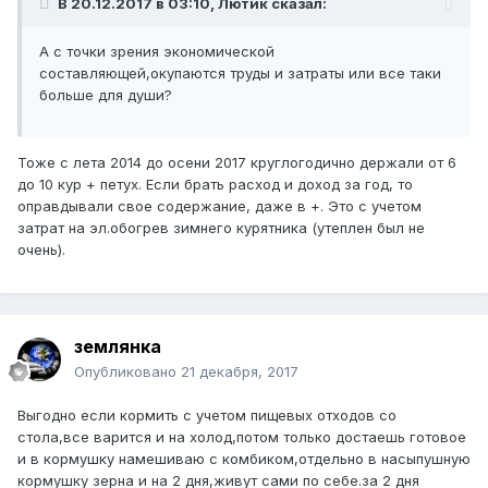
В 20.12.2017 в 03:10, Лютик сказал:
А с точки зрения экономической
составляющей,окупаются труды и затраты или все таки
больше для души?
Тоже с лета 2014 до осени 2017 круглогодично держали от 6
до 10 кур + петух. Если брать расход и доход за год, то
оправдывали свое содержание, даже в +. Это с учетом
затрат на эл.обогрев зимнего курятника (утеплен был не
очень).
землянка
Опубликовано
21 декабря, 2017
Выгодно если кормить с учетом пищевых отходов со
стола,все варится и на холод,потом только достаешь готовое
и в кормушку намешиваю с комбиком,отдельно в насыпушную
кормушку зерна и на 2 дня,живут сами по себе.за 2 дня