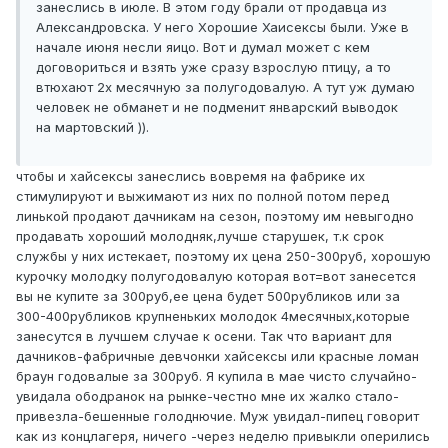
занеслись в июле. В этом году брали от продавца из
Александровска. У него Хорошие Хаисексы были. Уже в
начале июня несли яицо. Вот и думал может с кем
договориться и взять уже сразу взрослую птицу, а то
втюхают 2х месячную за полугодовалую. А тут уж думаю
человек не обманет и не подменит январский выводок
на мартовский )).
чтобы и хайсексы занеслись вовремя на фабрике их
стимулируют и выжимают из них по полной потом перед
линькой продают дачникам на сезон, поэтому им невыгодно
продавать хороший молодняк,лучше старушек, т.к срок
службы у них истекает, поэтому их цена 250-300руб, хорошую
курочку молодку полугодовалую которая вот=вот занесется
вы не купите за 300руб,ее цена будет 500рубликов или за
300-400рубликов крупненьких молодок 4месячных,которые
занесутся в лучшем случае к осени. Так что вариант для
дачников-фабричные девчонки хайсексы или красные ломан
браун годовалые за 300руб. Я купила в мае чисто случайно-
увидала ободранок на рынке-честно мне их жалко стало-
привезла-бешенные голоднючие. Муж увидал-пипец говорит
как из концлагеря, ничего -через неделю привыкли оперились