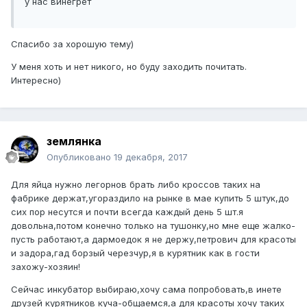
у нас винегрет
Спасибо за хорошую тему)
У меня хоть и нет никого, но буду заходить почитать.
Интересно)
землянка
Опубликовано
19 декабря, 2017
Для яйца нужно легорнов брать либо кроссов таких на
фабрике держат,угораздило на рынке в мае купить 5 штук,до
сих пор несутся и почти всегда каждый день 5 шт.я
довольна,потом конечно только на тушонку,но мне еще жалко-
пусть работают,а дармоедок я не держу,петрович для красоты
и задора,гад борзый черезчур,я в курятник как в гости
захожу-хозяин!
Сейчас инкубатор выбираю,хочу сама попробовать,в инете
друзей курятников куча-общаемся,а для красоты хочу таких