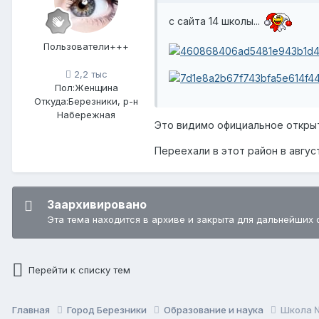
с сайта 14 школы...
Пользователи+++
2,2 тыс
Пол:
Женщина
Откуда:
Березники, р-н
Набережная
Это видимо официальное откры
Переехали в этот район в август
Заархивировано
Эта тема находится в архиве и закрыта для дальнейших 
Перейти к списку тем
Главная
Город Березники
Образование и наука
Школа №