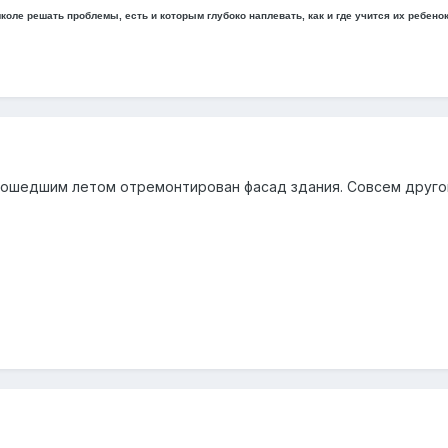
оле решать проблемы, есть и которым глубоко наплевать, как и где учится их ребенок
рошедшим летом отремонтирован фасад здания. Совсем друго