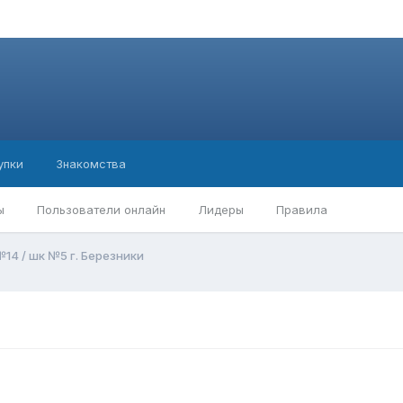
упки
Знакомства
ы
Пользователи онлайн
Лидеры
Правила
14 / шк №5 г. Березники