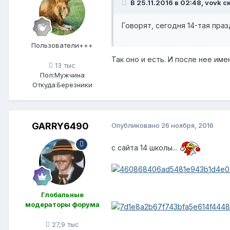
В 25.11.2016 в 02:48, vovk с
Говорят, сегодня 14-тая пра
Пользователи+++
Так оно и есть. И после нее им
13 тыс
Пол:
Мужчина
Откуда:
Березники
GARRY6490
Опубликовано
26 ноября, 2016
с сайта 14 школы...
Глобальные
модераторы форума
27,9 тыс