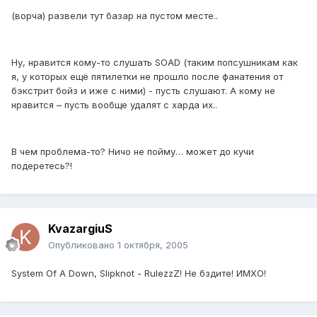
(ворча) развели тут базар на пустом месте..
Ну, нравится кому-то слушать SOAD (таким попсушникам как
я, у которых ещё пятилетки не прошло после фанатения от
бэкстрит бойз и иже с ними) - пусть слушают. А кому не
нравится – пусть вообще удалят с харда их..
В чем проблема-то? Ничо не пойму… может до кучи
подеретесь?!
KvazargiuS
Опубликовано
1 октября, 2005
System Of A Down, Slipknot - RulezzZ! Не бздите! ИМХО!