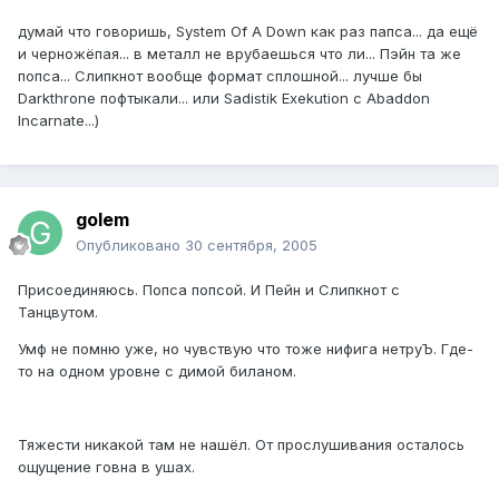
думай что говоришь, System Of A Down как раз папса... да ещё
и черножёпая... в металл не врубаешься что ли... Пэйн та же
попса... Слипкнот вообще формат сплошной... лучше бы
Darkthrone пофтыкали... или Sadistik Exekution c Abaddon
Incarnate...)
golem
Опубликовано
30 сентября, 2005
Присоединяюсь. Попса попсой. И Пейн и Слипкнот с
Танцвутом.
Умф не помню уже, но чувствую что тоже нифига нетруЪ. Где-
то на одном уровне с димой биланом.
Тяжести никакой там не нашёл. От прослушивания осталось
ощущение говна в ушах.