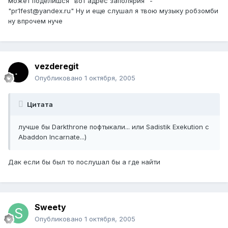
может поделишся "вот адрес заполярия" -
"pr1fest@yandex.ru" Ну и еще слушал я твою музыку робзомби
ну впрочем нуче
vezderegit
Опубликовано
1 октября, 2005
Цитата
лучше бы Darkthrone пофтыкали... или Sadistik Exekution c
Abaddon Incarnate...)
Дак если бы был то послушал бы а где найти
Sweety
Опубликовано
1 октября, 2005