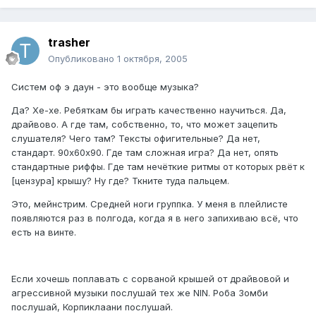
trasher
Опубликовано
1 октября, 2005
Систем оф э даун - это вообще музыка?
Да? Хе-хе. Ребяткам бы играть качественно научиться. Да,
драйвово. А где там, собственно, то, что может зацепить
слушателя? Чего там? Тексты офигительные? Да нет,
стандарт. 90х60х90. Где там сложная игра? Да нет, опять
стандартные риффы. Где там нечёткие ритмы от которых рвёт к
[цензура] крышу? Ну где? Ткните туда пальцем.
Это, мейнстрим. Средней ноги группка. У меня в плейлисте
появляются раз в полгода, когда я в него запихиваю всё, что
есть на винте.
Если хочешь поплавать с сорваной крышей от драйвовой и
агрессивной музыки послушай тех же NIN. Роба Зомби
послушай, Корпиклаани послушай.