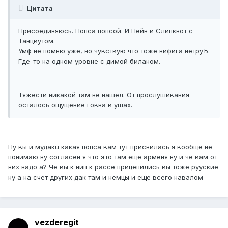
Цитата
Присоединяюсь. Попса попсой. И Пейн и Слипкнот с
Танцвутом.
Умф не помню уже, но чувствую что тоже нифига нетруЪ.
Где-то на одном уровне с димой биланом.
Тяжести никакой там не нашёл. От прослушивания
осталось ощущение говна в ушах.
Ну вы и мудaкu какая попса вам тут приснилась я вообще не
понимаю ну согласен я что это там ещё арменя ну и чё вам от
них надо а? Чё вы к нип к рассе прицепились вы тоже рууские
ну а на счет других дак там и немцы и еще всего навалом
vezderegit