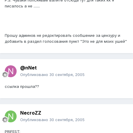
P.S. Чуваки попснявые валите отсюда тут для таких кк я
писалось а не .......
Прошу админов не редоктировать сообшение за цензуру и
добавить в раздел голосования пункт "Это не для моих ушей"
@nNet
Опубликовано
30 сентября, 2005
ссылка прошла??
NecroZZ
Опубликовано
30 сентября, 2005
PRIFEST: