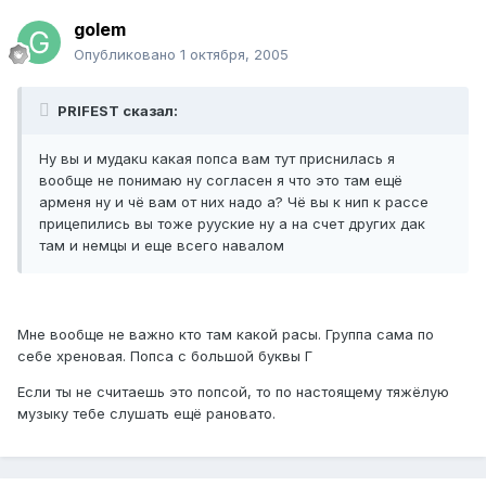
golem
Опубликовано
1 октября, 2005
PRIFEST сказал:
Ну вы и мудaкu какая попса вам тут приснилась я
вообще не понимаю ну согласен я что это там ещё
арменя ну и чё вам от них надо а? Чё вы к нип к рассе
прицепились вы тоже рууские ну а на счет других дак
там и немцы и еще всего навалом
Мне вообще не важно кто там какой расы. Группа сама по
себе хреновая. Попса с большой буквы Г
Если ты не считаешь это попсой, то по настоящему тяжёлую
музыку тебе слушать ещё рановато.