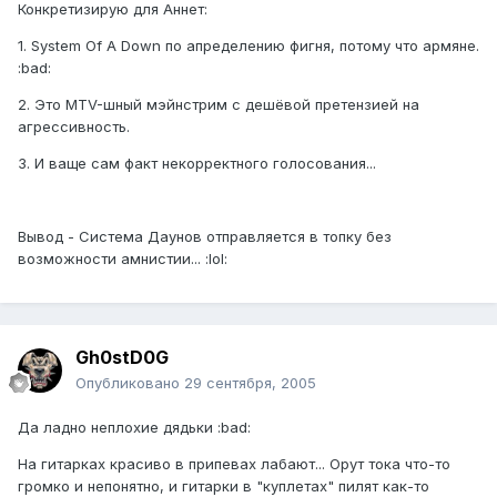
Конкретизирую для Аннет:
1. System Of A Down по апределению фигня, потому что армяне.
:bad:
2. Это MTV-шный мэйнстрим с дешёвой претензией на
агрессивность.
3. И ваще сам факт некорректного голосования...
Вывод - Система Даунов отправляется в топку без
возможности амнистии... :lol:
Gh0stD0G
Опубликовано
29 сентября, 2005
Да ладно неплохие дядьки :bad:
На гитарках красиво в припевах лабают... Орут тока что-то
громко и непонятно, и гитарки в "куплетах" пилят как-то