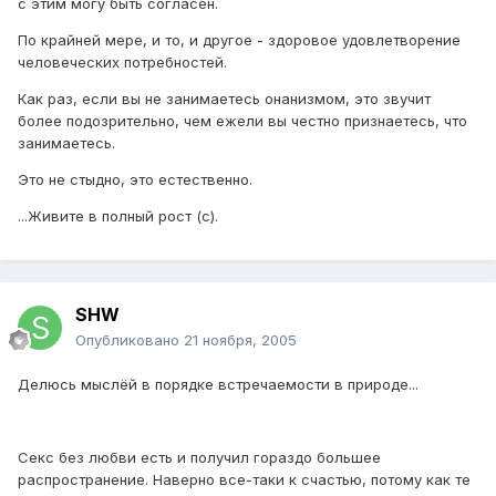
с этим могу быть согласен.
По крайней мере, и то, и другое - здоровое удовлетворение
человеческих потребностей.
Как раз, если вы не занимаетесь онанизмом, это звучит
более подозрительно, чем ежели вы честно признаетесь, что
занимаетесь.
Это не стыдно, это естественно.
...Живите в полный рост (с).
SHW
Опубликовано
21 ноября, 2005
Делюсь мыслёй в порядке встречаемости в природе...
Секс без любви есть и получил гораздо большее
распространение. Наверно все-таки к счастью, потому как те