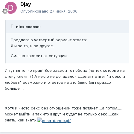
Djay
Опубликовано
27 июня, 2006
nixx сказал:
Предлагаю четвертый вариант ответа:
Я и за то, и за другое.
Сильно зависит от ситуации.
И тут ты точно прав! Всё зависит от обоих (не тех которые на
стену клеят :) ) А некто не догадался сделать ответ "и секс и
любовь" возможно и ответов на это было бы гораздо
больше.....
Хотя и чисто секс без отношений тоже потянет.....а потом.....
может выйти и так что вдруг и будет не только секс.....как
знать, как знать