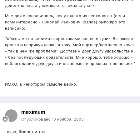
довольно часто упоминают о таких случаях.
Мне даже понравилось, как у одного из психологов (если
кому интересно - Николай Иванович Козлов) было про это
написано:
"общество со своими стереотипами зашло в тупик. Взгляните
просто и непринужденно: я хочу, мой партнер/партнерша хочет
- так в чем же проблема? Доставим друг другу удовольствие
- без последующих обязательств. Мне хорошо, тебе хорошо -
поблагодарим друг друга и останемся в прежних отношениях."
ИМХО, в некотором смысле верно.
maximum
Опубликовано
10 ноября, 2005
точна, бывает и так