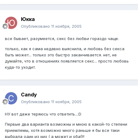
Юкка
Опубликовано
11 ноября, 2005
все бывает, разумеется, секс без любви гораздо чаще.
только, как я сама недавно выяснила, и любовь без секса
быть может... только это быстро заканчивается. нет, не
думайте, что в отношениях появляется секс... просто любовь
куда-то уходит.
Candy
Опубликовано
11 ноября, 2005
НУ вот даже теряюсь что ответить...:D
Первые два варианта возможны и мною в какой-то степени
приемлемы, хотя возможно много раньше я бы все таки
выбрала один из них ( а может и оба!)!!