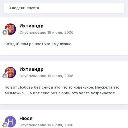
3 недели спустя...
Ихтиандр
Опубликовано
16 июля, 2006
Каждый сам решает что ему лучше
Ихтиандр
Опубликовано
16 июля, 2006
Но вот Любовь без секса это что то новенькое. Неужели это
возможно... . А вот секс без любви это часто встречается!
Нюся
Опубликовано
18 июля, 2006