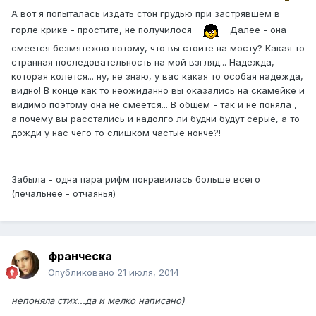
А вот я попыталась издать стон грудью при застрявшем в
горле крике - простите, не получилося
Далее - она
смеется безмятежно потому, что вы стоите на мосту? Какая то
странная последовательность на мой взгляд... Надежда,
которая колется... ну, не знаю, у вас какая то особая надежда,
видно! В конце как то неожиданно вы оказались на скамейке и
видимо поэтому она не смеется... В общем - так и не поняла ,
а почему вы расстались и надолго ли будни будут серые, а то
дожди у нас чего то слишком частые нонче?!
Забыла - одна пара рифм понравилась больше всего
(печальнее - отчаянья)
франческа
Опубликовано
21 июля, 2014
непоняла стих...да и мелко написано)