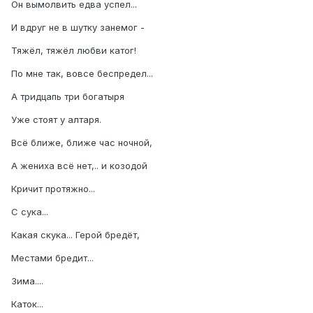
Он вымолвить едва успел...
И вдруг не в шутку занемог -
Тяжёл, тяжёл любви катог!
По мне так, вовсе беспредел...
А тридцапь три богатыря
Уже стоят у алтаря.
Всё ближе, ближе час ночной,
А жениха всё нет,.. и козодой
Кричит протяжно...
С сука...
Какая скука... Герой бредёт,
Местами бредит...
Зима....
Каток...