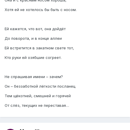
Она и с красным носом хороша,
Хотя ей не хотелось бы быть с носом.
Ей кажется, что вот, она дойдёт
До поворота, и в конце аллеи
Ей встретится в закатном свете тот,
Кто руки ей озябшие согреет.
Не спрашивая имени – зачем?
Он – беззаботной лёгкости посланец.
Тем щёкотней, смешней и горячей
От слёз, текущих не переставая…