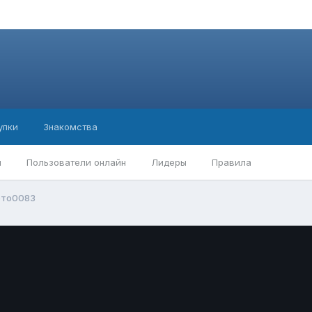
упки
Знакомства
ы
Пользователи онлайн
Лидеры
Правила
то0083