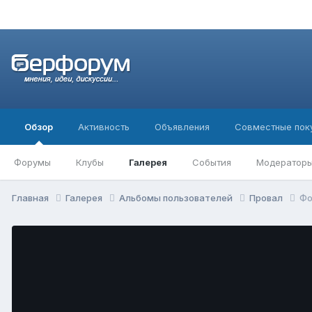
Обзор
Активность
Объявления
Совместные пок
Форумы
Клубы
Галерея
События
Модератор
Главная
Галерея
Альбомы пользователей
Провал
Фо