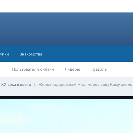
упки
Знакомства
ы
Пользователи онлайн
Лидеры
Правила
 ХХ века в цвете
Железнодорожный мост через реку Каму около