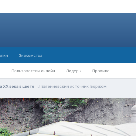
упки
Знакомства
ы
Пользователи онлайн
Лидеры
Правила
а ХХ века в цвете
Евгениевский источник. Боржом