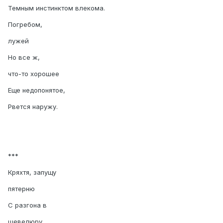
Темным инстинктом влекома.
Погребом,
лужей
Но все ж,
что-то хорошее
Еще недопонятое,
Рвется наружу.
***
Кряхтя, запущу
пятерню
С разгона в
шевелюру