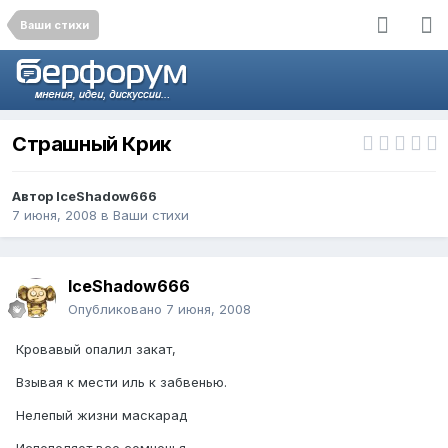
Ваши стихи
Страшный Крик
Автор
IceShadow666
7 июня, 2008
в
Ваши стихи
IceShadow666
Опубликовано
7 июня, 2008
Кровавый опалил закат,
Взывая к мести иль к забвенью.
Нелепый жизни маскарад