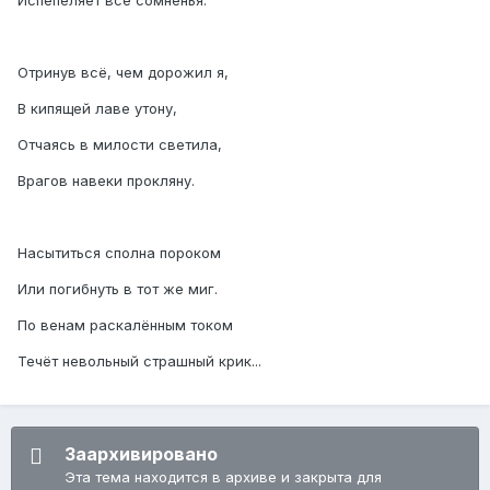
Испепеляет все сомненья.
Отринув всё, чем дорожил я,
В кипящей лаве утону,
Отчаясь в милости светила,
Врагов навеки прокляну.
Насытиться сполна пороком
Или погибнуть в тот же миг.
По венам раскалённым током
Течёт невольный страшный крик...
Заархивировано
Эта тема находится в архиве и закрыта для