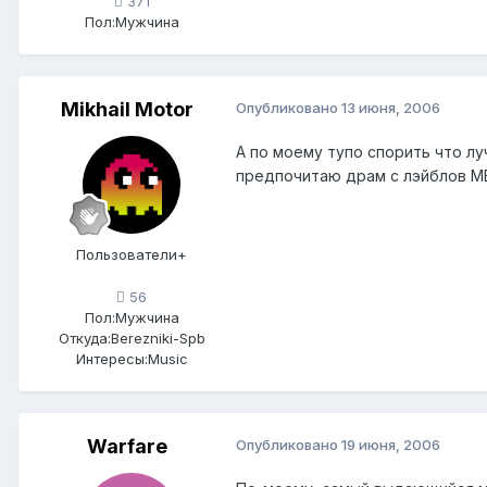
371
Пол:
Мужчина
Mikhail Motor
Опубликовано
13 июня, 2006
А по моему тупо спорить что луч
предпочитаю драм с лэйблов ME
Пользователи+
56
Пол:
Мужчина
Откуда:
Berezniki-Spb
Интересы:
Music
Warfare
Опубликовано
19 июня, 2006