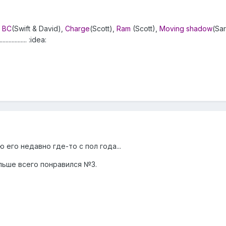
BC
(Swift & David),
Charge
(Scott),
Ram
(Scott),
Moving shadow
(Sar
............... :idea:
 его недавно где-то с пол года...
льше всего понравился №3.