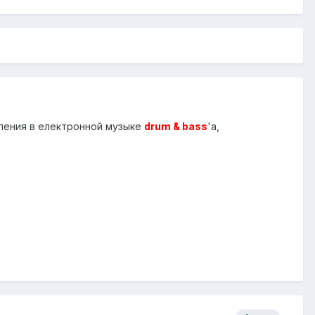
ления в електронной музыке
drum & bass
'а,