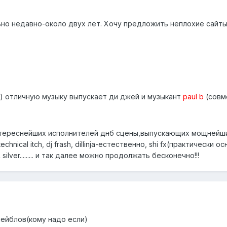
но недавно-около двух лет. Хочу предложить неплохие сайты
) отличную музыку выпускает ди джей и музыкант
paul b
(совм
нтереснейших исполнителей днб сцены,выпускающих мощнейш
echnical itch
,
dj frash
,
dillinja
-естественно,
shi fx
(практически ос
 silver
......... и так далее можно продолжать бесконечно!!!
у лейблов(кому надо если)