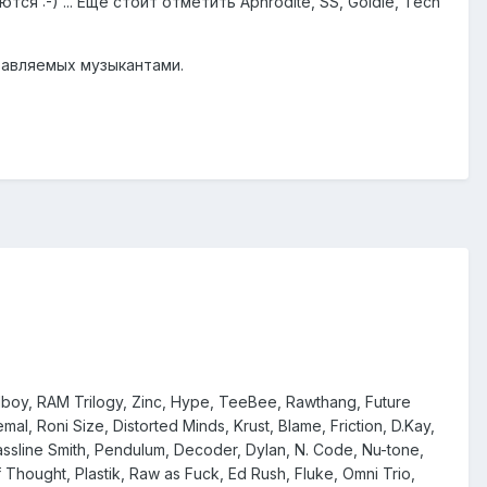
 :-) ... Ещё стоит отметить Aphrodite, SS, Goldie, Tech
бавляемых музыкантами.
elboy, RAM Trilogy, Zinc, Hype, TeeBee, Rawthang, Future
mal, Roni Size, Distorted Minds, Krust, Blame, Friction, D.Kay,
sline Smith, Pendulum, Decoder, Dylan, N. Code, Nu-tone,
of Thought, Plastik, Raw as Fuck, Ed Rush, Fluke, Omni Trio,