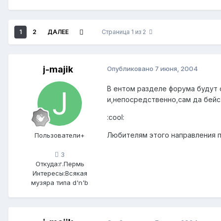
1
2
ДАЛЕЕ
Страница 1 из 2
j-majik
Опубликовано
7 июня, 2004
В ентом разделе форума будут 
и,непосредственно,сам да бейс
:cool:
Любителям этого направления про
Пользователи+
3
Откуда:
г.Пермь
Интересы:
Всякая
музяра типа d'n'b