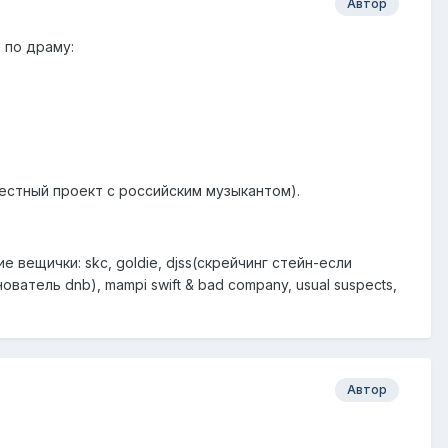
Автор
 по драму:
естный проект с российским музыкантом).
ие вещички:
skc
,
goldie
,
djss
(скрейчинг стейн-если
нователь dnb),
mampi swift & bad company
,
usual suspects
,
Автор