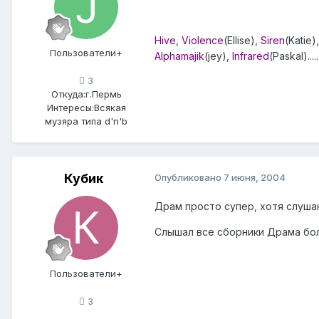
Hive
,
Violence
(Ellise),
Siren
(Katie),
Пользователи+
Alphamajik
(jey),
Infrared
(Paskal)........
3
Откуда:
г.Пермь
Интересы:
Всякая
музяра типа d'n'b
Кубик
Опубликовано
7 июня, 2004
Драм просто супер, хотя слушаю
Слышал все сборники Драма бо
Пользователи+
3