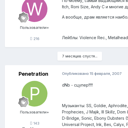
По-моему, самый выдающийся музы
Itch, Roni Size, Andy C и многие 
А вообще, драм является наибо
Пользователи+
Лейблы: Violence Rec., Metalheadz
216
7 месяцев спустя...
Penetration
Опубликовано
15 февраля, 2007
dNb - сцупер!!!!!
Музыканты: SS, Goldie, Aphrodite, 
Prophecies, J Majik, Ill Skillz, Do
Пользователи+
D-Bridge, Sonic, Ebony Dubsters 
143
Universal Project, Ink, Bes, Calyx,