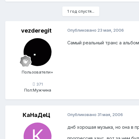
1 год спустя...
vezderegit
Опубликовано
23 мая, 2006
Самый реальный транс а альбом 
Пользователи+
371
Пол:
Мужчина
КаНаДеЦ
Опубликовано
31 мая, 2006
днб хорошая музыка, но она в пр
прогрессив хаус...вот за чем бу