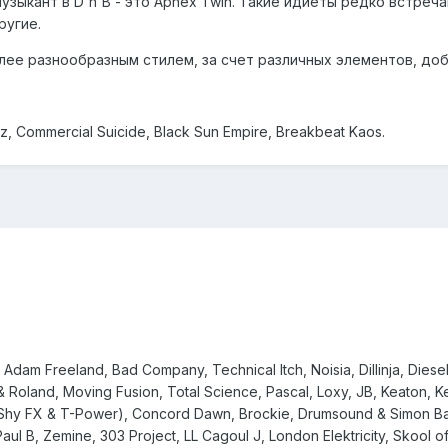
кант в D'n'B - это Aphex Twin. Такие идиёты редко встречаются
другие.
лее разнообразным стилем, за счет различных элементов, до
, Commercial Suicide, Black Sun Empire, Breakbeat Kaos.
Adam Freeland, Bad Company, Technical Itch, Noisia, Dillinja, Dies
m & Roland, Moving Fusion, Total Science, Pascal, Loxy, JB, Keaton, Ke
(Shy FX & T-Power), Concord Dawn, Brockie, Drumsound & Simon Bas
 Paul B, Zemine, 303 Project, LL Cagoul J, London Elektricity, Skool 