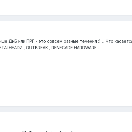
ше ДнБ или ПРГ - это совсем разные течения :) ... Что касает
TALHEADZ , OUTBREAK , RENEGADE HARDWARE ...