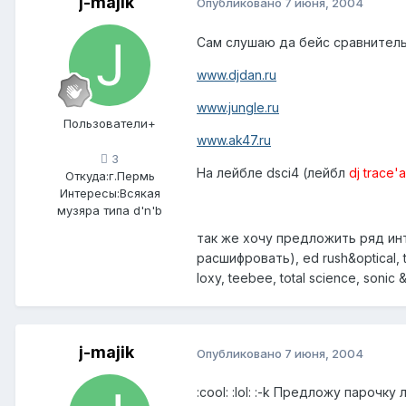
j-majik
Опубликовано
7 июня, 2004
Сам слушаю да бейс сравнитель
www.djdan.ru
www.jungle.ru
Пользователи+
www.ak47.ru
3
На лейбле
dsci4
(лейбл
dj trace'а
Откуда:
г.Пермь
Интересы:
Всякая
музяра типа d'n'b
так же хочу предложить ряд и
расшифровать),
ed rush&optical
,
t
loxy
,
teebee
,
total science
,
sonic &
j-majik
Опубликовано
7 июня, 2004
:cool: :lol: :-k Предложу парочк