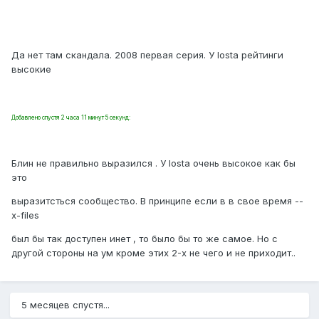
Да нет там скандала. 2008 первая серия. У lostа рейтинги
высокие
Добавлено спустя 2 часа 11 минут 5 секунд:
Блин не правильно выразился . У losta очень высокое как бы
это
выразитстьcя сообщество. В принципе если в в свое время --
x-files
был бы так доступен инет , то было бы то же самое. Но с
другой стороны на ум кроме этих 2-х не чего и не приходит..
5 месяцев спустя...