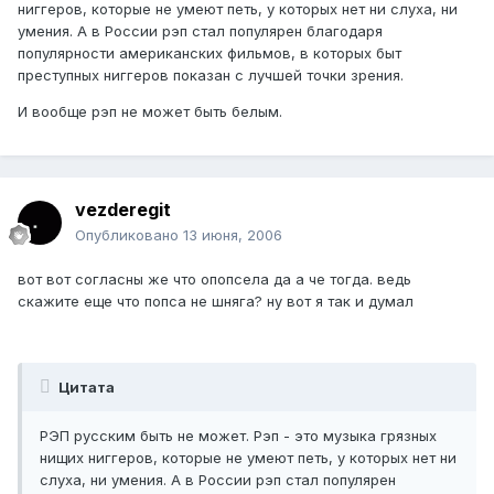
ниггеров, которые не умеют петь, у которых нет ни слуха, ни
умения. А в России рэп стал популярен благодаря
популярности американских фильмов, в которых быт
преступных ниггеров показан с лучшей точки зрения.
И вообще рэп не может быть белым.
vezderegit
Опубликовано
13 июня, 2006
вот вот согласны же что опопсела да а че тогда. ведь
скажите еще что попса не шняга? ну вот я так и думал
Цитата
РЭП русским быть не может. Рэп - это музыка грязных
нищих ниггеров, которые не умеют петь, у которых нет ни
слуха, ни умения. А в России рэп стал популярен