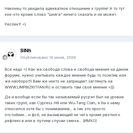
Наконец-то увидела адекватное отношение к группе! А то тут
кое-кто кроме слово "шняга" ничего сказать и не может.
Респект! =)
SINh
Опубликовано
14 июня, 2006
Всё надо =) Как же свобода слова и свобода мнения на даном
форуме, нужно учитывать каждое мнение будь то позитив или
же наоборот!) Вам же некто не заприщает заглянуть на
WWW.LIMPBIZKITFAN.RU и оставить там своё мнение =)))
Да и вообще если бы так называемый русрэп был на уровне
таких групп, как Cypress Hill или Wu-Tang Clan, я бы к нему
относился хотя бы с пониманием... а так это просто
отстойник... и фсё, не вызывающий не чего кроме рвотного
рефлекса или в лутчем случаи смеха... (ИМХО)