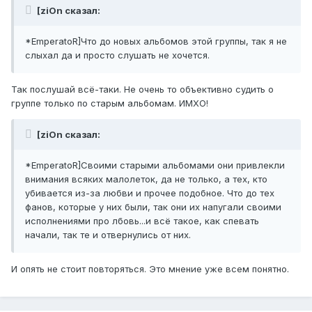
[ziOn сказал:
*EmperatoR]Что до новых альбомов этой группы, так я не
слыхал да и просто слушать не хочется.
Так послушай всё-таки. Не очень то объективно судить о
группе только по старым альбомам. ИМХО!
[ziOn сказал:
*EmperatoR]Своими старыми альбомами они привлекли
внимания всяких малолеток, да не только, а тех, кто
убивается из-за любви и прочее подобное. Что до тех
фанов, которые у них были, так они их напугали своими
исполнениями про лбовь...и всё такое, как спевать
начали, так те и отвернулись от них.
И опять не стоит повторяться. Это мнение уже всем понятно.