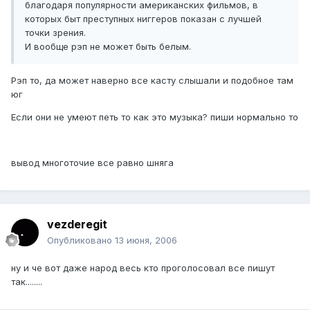
благодаря популярности американских фильмов, в
которых быт преступных ниггеров показан с лучшей
точки зрения.
И вообще рэп не может быть белым.
Рэп то, да может наверно все касту слышали и подобное там
юг
Если они не умеют петь то как это музыка? пиши нормально то
вывод многоточие все равно шняга
vezderegit
Опубликовано
13 июня, 2006
ну и че вот даже народ весь кто проголосовал все пишут
так........