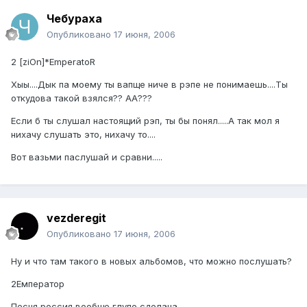
Чебураха
Опубликовано
17 июня, 2006
2 [ziOn]*EmperatoR
Хыы....Дык па моему ты вапще ниче в рэпе не понимаешь....Ты
откудова такой взялся?? АА???
Если б ты слушал настоящий рэп, ты бы понял.....А так мол я
нихачу слушать это, нихачу то....
Вот вазьми паслушай и сравни.....
vezderegit
Опубликовано
17 июня, 2006
Ну и что там такого в новых альбомов, что можно послушать?
2Емператор
Песня россия вообще глупо сделана