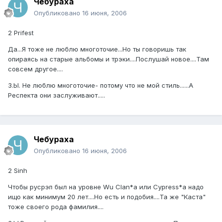
Чебураха
Опубликовано
16 июня, 2006
2 Prifest
Да...Я тоже не люблю многоточие...Но ты говоришь так
опираясь на старые альбомы и трэки....Послушай новое....Там
совсем другое....
З.Ы. Не люблю многоточие- потому что не мой стиль......А
Респекта они заслуживают.....
Чебураха
Опубликовано
16 июня, 2006
2 Sinh
Чтобы русрэп был на уровне Wu Clan*а или Cypress*а надо
ищо как минимум 20 лет....Но есть и подобия....Та же "Каста"
тоже своего рода фамилия....