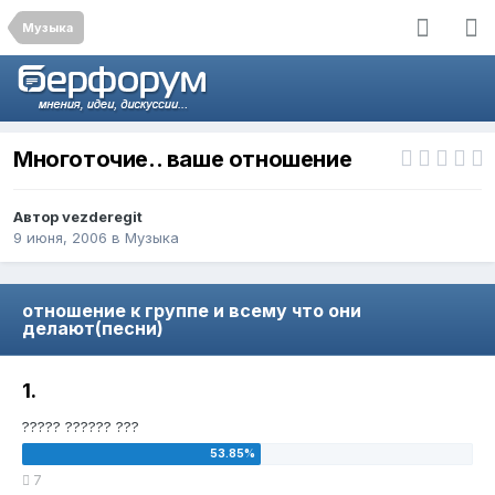
Музыка
Многоточие.. ваше отношение
Автор
vezderegit
9 июня, 2006
в
Музыка
отношение к группе и всему что они
делают(песни)
1.
????? ?????? ???
7