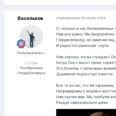
Васильков
Опубликовано
30 июля, 2023
О, сколько в нас безжизненных 
Нам всё равно. Мы безразлично 
Глядим вперёд, не замечая лиц,
И радостно разносим слухи.
Пользователи++
Нам хорошо, когда страдает Он
Когда Она с высот своих сорвёт
1,1 тыс
Пол:
Мужчина
Эта болезнь с неписаных времё
Откуда:
Беларусь
Душевной подлостью зовётся.
Все те из нас, кто ей заражены,
Непримиримы к людям и жесток
Нам скучен мир. Мы требуем во
Раздув самодовольно щёки.