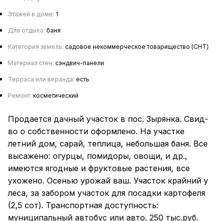
Этажей в доме:
1
Для отдыха:
баня
Категория земель:
садовое некоммерческое товарищество (СНТ)
Материал стен:
сэндвич-панели
Терраса или веранда:
есть
Ремонт:
косметический
Продается дачный участок в пос. Зырянка. Свид-
во о собственности оформлено. На участке
летний дом, сарай, теплица, небольшая баня. Все
высажено: огурцы, помидоры, овощи, и др.,
имеются ягодные и фруктовые растения, все
ухожено. Осенью урожай ваш. Участок крайний у
леса, за забором участок для посадки картофеля
(2,5 сот). Транспортная доступность:
муниципальный автобус или авто. 250 тыс.руб.