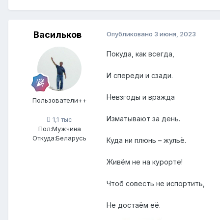
Васильков
Опубликовано
3 июня, 2023
Покуда, как всегда,
И спереди и сзади.
Невзгоды и вражда
Пользователи++
Изматывают за день.
1,1 тыс
Пол:
Мужчина
Откуда:
Беларусь
Куда ни плюнь – жульё.
Живём не на курорте!
Чтоб совесть не испортить,
Не достаём её.