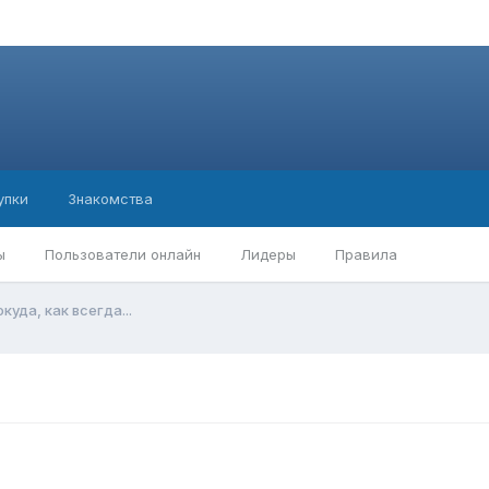
упки
Знакомства
ы
Пользователи онлайн
Лидеры
Правила
куда, как всегда...