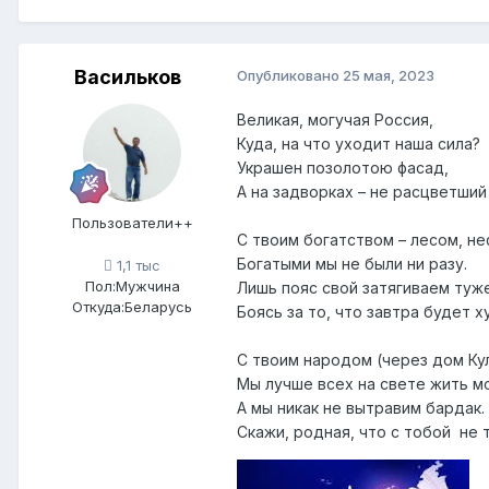
Васильков
Опубликовано
25 мая, 2023
Великая, могучая Россия,
Куда, на что уходит наша сила?
Украшен позолотою фасад,
А на задворках – не расцветший
Пользователи++
С твоим богатством – лесом, не
Богатыми мы не были ни разу.
1,1 тыс
Пол:
Мужчина
Лишь пояс свой затягиваем туж
Откуда:
Беларусь
Боясь за то, что завтра будет х
С твоим народом (через дом Ку
Мы лучше всех на свете жить мо
А мы никак не вытравим бардак.
Скажи, родная, что с тобой не т