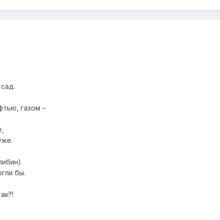
 сад.
фтью, газом –
е,
уже.
либин)
гли бы.
ак?!