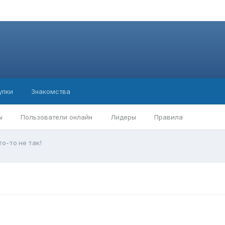
упки
Знакомства
ы
Пользователи онлайн
Лидеры
Правила
то-то не так!