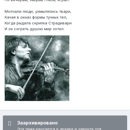
Молчали люди, ухмылялись твари,
Качая в окнах формы тучных тел,
Когда рыдала скрипка Страдивари
И он согреть душою мир хотел.
Заархивировано
Эта тема находится в архиве и закрыта для