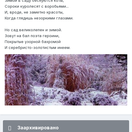
Зимой в саду беснуются коты,
Сороки куролесят с воробьями...
И, вроде, не заметно красоты,
Когда глядишь незоркими глазами.
Но сад великолепен и зимой.
Зовут на бал поэта героини,
Покрытые узорной бахромой
И серебристо-золотистым инеем.
Заархивировано