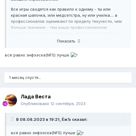
Все игры сводятся как правило к одному - ты или
красная шапочка, или медсетстра, ну или училка.... а
профессионалов оценивают по пределу текучести, чем
больше значение - тем выше профессионализм
участников! А вообще пальцем шевелить ума много не
надо, мозги даны для другого! Почему например
Показать
блинчики по пятницам прилипают к сковородке, а по
воскресеньям нет? Или почему в Узбекистане все ездят
всё равно энфээска(NFS) лучше
на 80м бензине, а у нас на 92м??
1 месяц спустя...
Лада Веста
Опубликовано
12 сентября, 2023
В 08.08.2023 в 19:21,
ЁжЪ
сказал:
всё равно энфээска(NFS) лучше