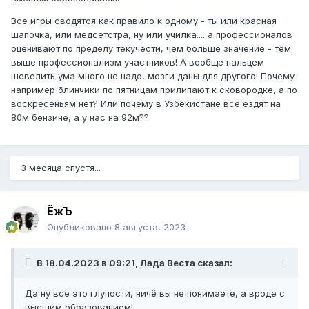
Все игры сводятся как правило к одному - ты или красная
шапочка, или медсетстра, ну или училка.... а профессионалов
оценивают по пределу текучести, чем больше значение - тем
выше профессионализм участников! А вообще пальцем
шевелить ума много не надо, мозги даны для другого! Почему
например блинчики по пятницам прилипают к сковородке, а по
воскресеньям нет? Или почему в Узбекистане все ездят на
80м бензине, а у нас на 92м??
3 месяца спустя...
ЁжЪ
Опубликовано
8 августа, 2023
В 18.04.2023 в 09:21,
Лада Веста
сказал:
Да ну всё это глупости, ничё вы не понимаете, а вроде с
высшим образованием!