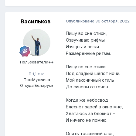
Васильков
Опубликовано
30 октября, 2022
Пишу во сне стихи,
Озвучиваю рифмы.
Изящны и легки
Размеренные ритмы.
Пользователи++
Пишу во сне стихи
Под сладкий шёпот ночи.
1,1 тыс
Пол:
Мужчина
Мой лаконичный стиль
Откуда:
Беларусь
До синевы отточен.
Когда же небосвод
Блеснёт зарёй в окно мне,
Хватаюсь за блокнот –
И ничего не помню.
Опять тоскливый слог,