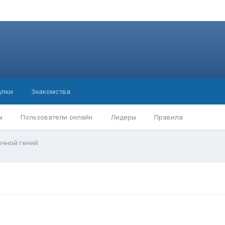
упки
Знакомства
ы
Пользователи онлайн
Лидеры
Правила
очной гений