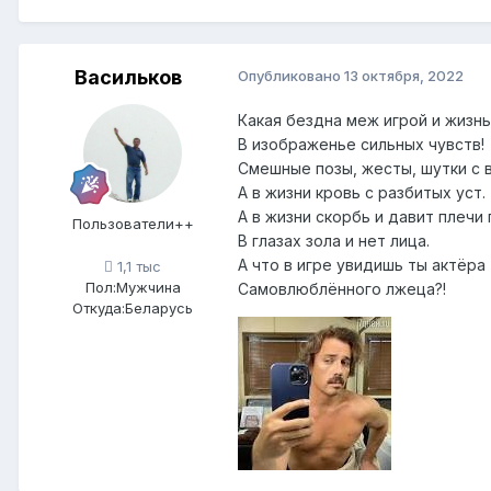
Васильков
Опубликовано
13 октября, 2022
Какая бездна меж игрой и жизн
В изображенье сильных чувств!
Смешные позы, жесты, шутки с в
А в жизни кровь с разбитых уст.
А в жизни скорбь и давит плечи 
Пользователи++
В глазах зола и нет лица.
А что в игре увидишь ты актёра
1,1 тыс
Пол:
Мужчина
Самовлюблённого лжеца?!
Откуда:
Беларусь