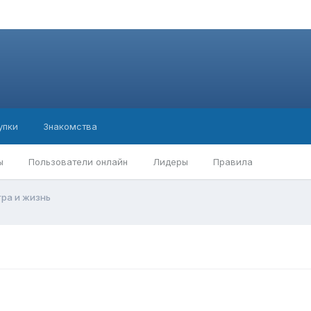
упки
Знакомства
ы
Пользователи онлайн
Лидеры
Правила
гра и жизнь