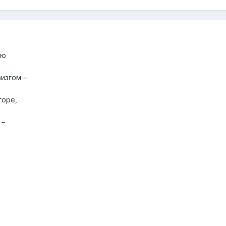
ью
изгом –
горе,
 –